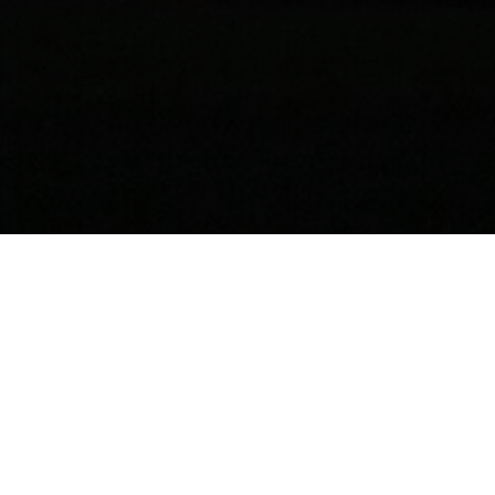
Staň se součástí jedné z pozorovacích
skupin!
Když přijedeš, zařadíme Tě dle tvých zkušeností, znalostí anebo
podle tvého přání do jednotlivých pozorovacích skupin. Každá
skupina má svého vedoucího, který Tě povede po celou dobu
Expedice.