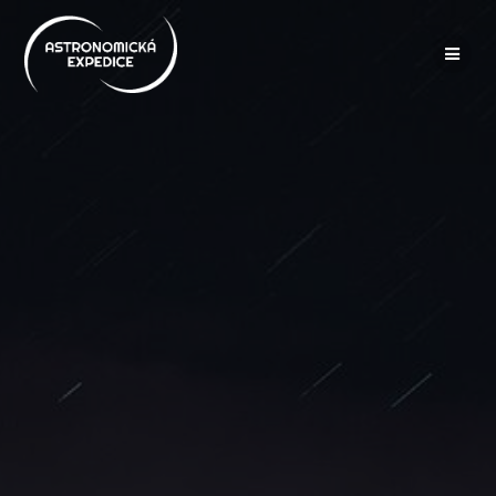
Přeskočit
na
obsah