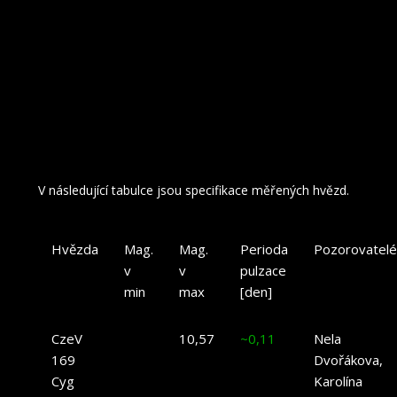
Délka periody se obvykle pohybuje od 0,02 do 0,25 dne a
amplituda se může blížit jedné magnitudě. Na známém HR
diagramu jsou tyto proměnné typu δ Scuti v oblasti hlavní
posloupnosti a poblíž se na diagramu vyskytují i další typy
fyzických proměnných, jako například Cepheidy, RR Lyrae a
nebo RV Tauri, které se ovšem už od hlavní posloupností
vzdalují.
V
následující tabulce
jsou s
pecifikace měřených hvězd.
Hvězda
Mag.
Mag.
Perioda
Pozorovatelé
v
v
pulzace
min
max
[
den
]
CzeV
10,57
~
0,11
Nela
169
Dvořákova,
Cyg
Karolína