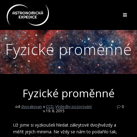
Přeskočit
na
obsah
Fyzické proměnné
Fyzické proměnné
od
dvorakovan
v
CCD
,
Výsledky pozorování
0
v 19. 8. 2015
Už jsme si vyzkoušeli hledat zákrytové dvojhvězdy a
měřit jejich minima. Ne vždy se nám to podařilo tak,