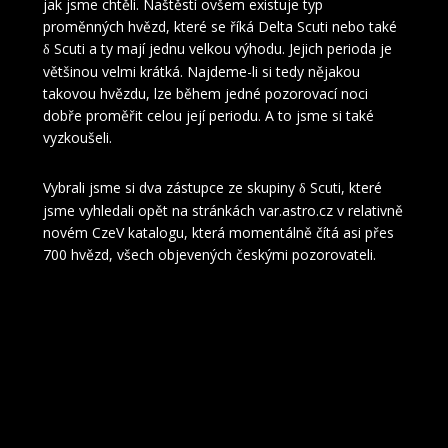
jak jsme chtěli. Naštěstí ovšem existuje typ
proměnných hvězd, které se říká Delta Scuti nebo také
Scuti a ty mají jednu velkou výhodu. Jejich perioda je
δ
většinou velmi krátká. Najdeme-li si tedy nějakou
takovou hvězdu, lze během jedné pozorovací noci
dobře proměřit celou její periodu. A to jsme si také
vyzkoušeli.
Vybrali jsme si dva zástupce ze skupiny
Scuti, které
δ
jsme vyhledali opět na stránkách var.astro.cz v relativně
novém CzeV katalogu, která momentálně čítá asi přes
700 hvězd, všech objevených českými pozorovateli.
Ještě než se podíváme na výsledné světelné křivky, tady
jsou ještě nějaké informace a vlastnosti týkající se
skupinky
Scuti.
δ
Hvězdy typu
δ Scuti mění svou jasnost díky pulzacím a to jak
v radiálním tak neradiálním módu.