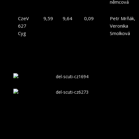
němcová
CzeV
9,59
9,64
0,09
Petr Mrňák,
627
Veronika
Cyg
Smolková
Na následujících dvou obrázcích se můžeme podívat, jak tedy
taková proměnka typu δ Scuti mění svou jasnost v čase.
Zeleně zapsaná hodnota periody pro hvězdu CzeV 169 Cyg v
tabulce je odhadem vytvořeným porovnáním jediných měření k
dispozici k této hvězdě. Jedno měření bylo provedeno právě
letos na expedici a je zde ukázané, druhé už jsme u CzeV 169
Cyg našli. Obě pozorování jsme položili co nelpřesněji přes