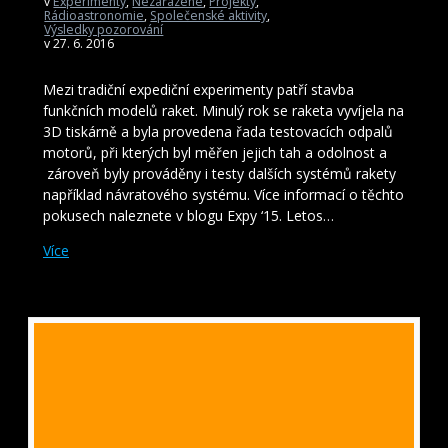
v
Experimenty
,
Nezařazené
,
Projekty
,
Rádioastronomie
,
Společenské aktivity
,
Výsledky pozorování
v 27. 6. 2016
Mezi tradiční expediční experimenty patří stavba
funkčních modelů raket. Minulý rok se raketa vyvíjela na
3D tiskárně a byla provedena řada testovacích odpalů
motorů, při kterých byl měřen jejich tah a odolnost a
zároveň byly prováděny i testy dalších systémů rakety
například návratového systému. Více informací o těchto
pokusech naleznete v blogu Expy ‘15. Letos…
Více