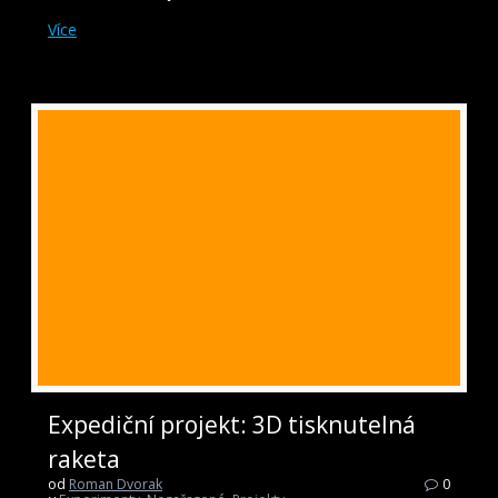
Více
Expediční projekt: 3D tisknutelná
raketa
od
Roman Dvorak
0