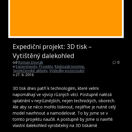
Expediční projekt: 3D tisk –
Vytištěný dalekohled
od
Roman Dvorak
0
v
Experimenty
,
Projekty
,
Rádioastronomie
,
Společenské aktivity
,
Výsledky pozorování
v 27. 6. 2016
3D tisk dnes patří k technologiím, které velmi
napomáhají ve vývoji různých věcí. Postupně nalézá
uplatnění v nejrůznějších, nejen technických, oborech.
Ale aby se něco mohlo tisknout, nejdříve je nutné celý
model navrhnout a namodelovat. To by jsme se v
tomto projektu naučili. A postupně by jsme si navrhli
vlastní dalekohled vyrobitelný na 3D tiskárně