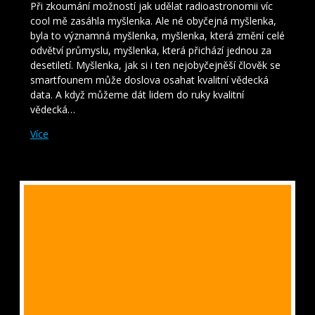
Při zkoumání možností jak udělat radioastronomii víc
cool mě zasáhla myšlenka. Ale né obyčejná myšlenka,
byla to významná myšlenka, myšlenka, která změní celé
odvětví průmyslu, myšlenka, která přichází jednou za
desetiletí. Myšlenka, jak si i ten nejobyčejněší člověk se
smartfounem může doslova osahat kvalitní vědecká
data. A když můžeme dát lidem do ruky kvalitní
vědecká…
Více