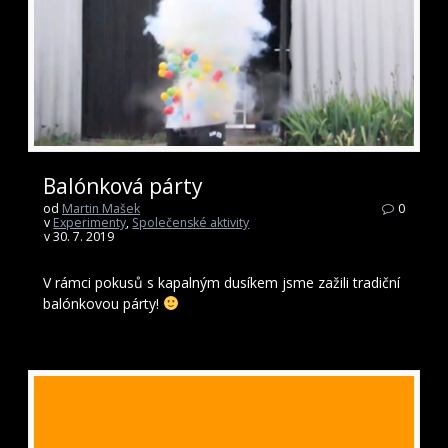
Balónková párty
od
Martin Mašek
0
v
Experimenty
,
Společenské aktivity
v 30. 7. 2019
V rámci pokusů s kapalným dusíkem jsme zažili tradiční
balónkovou párty!