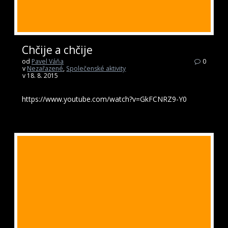
Chčije a chčije
od
Pavel Váňa
0
v
Nezařazené
,
Společenské aktivity
v 18. 8. 2015
https://www.youtube.com/watch?v=GkFCNRZ9-Y0