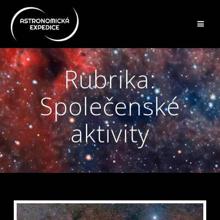
Přeskočit
na
obsah
Rubrika:
Společenské
aktivity