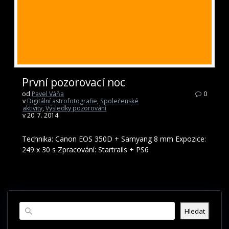
První pozorovací noc
od
Pavel Váňa
0
v
Digitální astrofotografie
,
Společenské
aktivity
,
Výsledky pozorování
v 20. 7. 2014
Technika: Canon EOS 350D + Samyang 8 mm Expozice:
249 x 30 s Zpracování: Startrails + PS6
Hledat