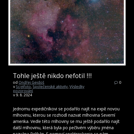
Tohle ještě nikdo nefotil !!!
od
Ondřej Gejdoš
0
v
Scigifoto
,
Společenské aktivity
,
Výsledky
pozorování
v 9. 8. 2024
Jednomu expedičníkovi se podařilo najít na expě novou
mlhovinu, kterou se rozhodl nazvat mlhovina Severní
amerika. Vedle této mlhoviny se mu ještě podařilo najít
další mlhovinu, která byla po pečlivém výběru jména
nazvána Pelikán. S pomocí spektroskopie se nám