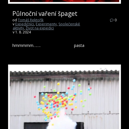
Půlnoční vaření špaget
od
Tomáš Rektořík
0
v
Expedičníci
,
Experimenty
,
Společenské
aktivity
,
Život na expedici
v 1. 8. 2024
hmmmmm……. pasta