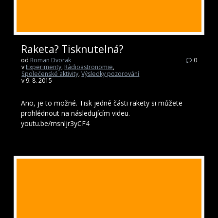
Raketa? Tisknutelná?
od
Roman Dvorak
0
v
Experimenty
,
Rádioastronomie
,
Společenské aktivity
,
Výsledky pozorování
v 9. 8. 2015
Ano, je to možné. Tisk jedné části rakety si můžete
prohlédnout na následujícím videu.
youtu.be/msnljr3yCF4