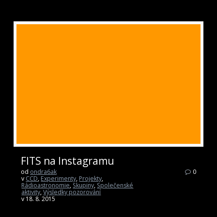
FITS na Instagramu
od
ondra6ak
0
v
CCD
,
Experimenty
,
Projekty
,
Rádioastronomie
,
Skupiny
,
Společenské
aktivity
,
Výsledky pozorování
v 18. 8. 2015