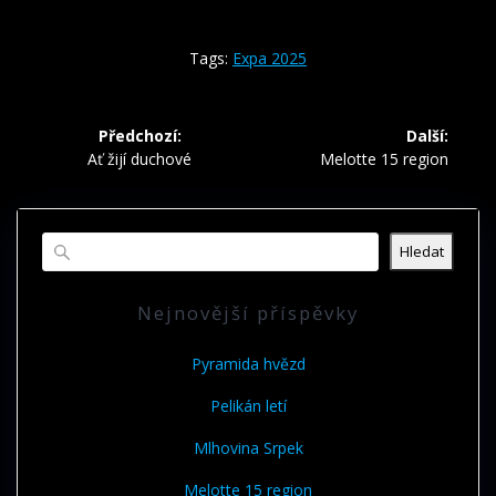
Tags:
Expa 2025
Navigace
Předchozí:
Další:
pro
Předchozí
Další
Ať žijí duchové
Melotte 15 region
příspěvek:
příspěvek:
příspěvek
Hledat
Nejnovější příspěvky
Pyramida hvězd
Pelikán letí
Mlhovina Srpek
Melotte 15 region