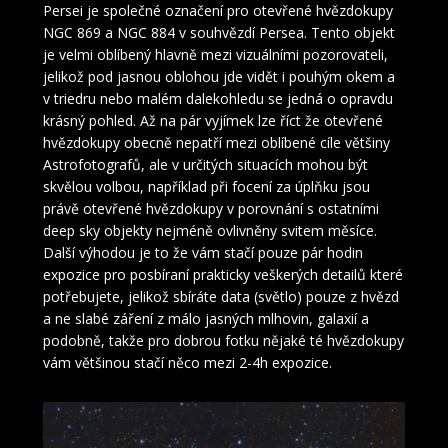
Persei je společné označení pro otevřené hvězdokupy
NGC 869 a NGC 884 v souhvězdí Persea. Tento objekt
je velmi oblíbený hlavně mezi vizuálními pozorovateli,
jelikož pod jasnou oblohou jde vidět i pouhým okem a
v triedru nebo malém dalekohledu se jedná o opravdu
krásný pohled. Až na pár vyjímek lze říct že otevřené
hvězdokupy obecně nepatří mezi oblíbené cíle většiny
Astrofotografů, ale v určitých situacích mohou být
skvělou volbou, například při focení za úplňku jsou
právě otevřené hvězdokupy v porovnání s ostatními
deep sky objekty nejméně ovlivněny svitem měsíce.
Další výhodou je to že vám stačí pouze pár hodin
expozice pro posbíraní prakticky veškerých detailů které
potřebujete, jelikož sbíráte data (světlo) pouze z hvězd
a ne slabé záření z málo jasných mlhovin, galaxií a
podobně, takže pro dobrou fotku nějaké té hvězdokupy
vám většinou stačí něco mezi 2-4h expozice.