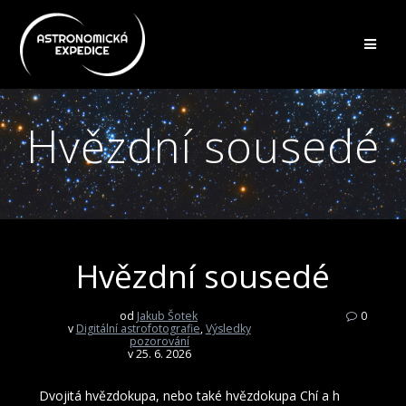
Přeskočit
na
obsah
Hvězdní sousedé
Hvězdní sousedé
od
Jakub Šotek
0
v
Digitální astrofotografie
,
Výsledky
pozorování
v 25. 6. 2026
Dvojitá hvězdokupa, nebo také hvězdokupa Chí a h