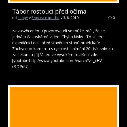
Tábor rostoucí před očima
od
happy
v
Život na expedici
v 3. 8. 2010
0
Nezasvěcenému pozorovateli se může zdát, že se
jedná o časosběrné video. Chyba lávky. To si jen
expedičníci dali před stavěním stanů hrnek kafe.
Zachyceno kamerou s rychlostí snímání 20 tisíc snímku
za sekundu ;-)) Video ve vysokém rozlišení zde.
[youtube:http://www.youtube.com/watch?v=_xHV-
c9DPdU]