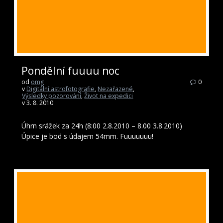
Pondělní fuuuu noc
od
omg
0
v
Digitální astrofotografie
,
Nezařazené
,
Výsledky pozorování
,
Život na expedici
v 3. 8. 2010
Úhrn srážek za 24h (8:00 2.8.2010 – 8.00 3.8.2010)
Úpice je bod s údajem 54mm. Fuuuuuuu!