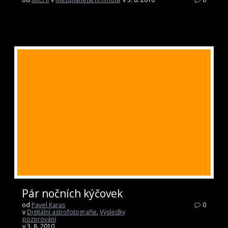
Pár nočních kýčovek
od
Pavel Karas
0
v
Digitální astrofotografie
,
Výsledky
pozorování
v 3. 8. 2010