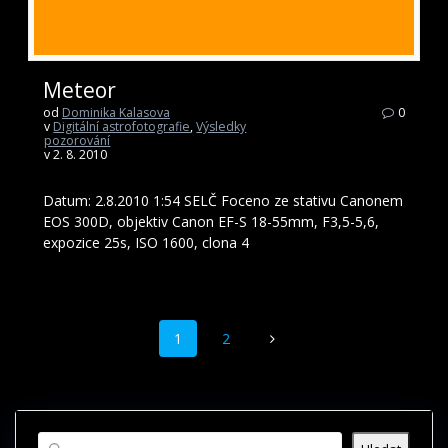
Meteor
od
Dominika Kalasova
0
v
Digitální astrofotografie
,
Výsledky
pozorování
v 2. 8. 2010
Datum: 2.8.2010 1:54 SELČ Foceno ze stativu Canonem
EOS 300D, objektiv Canon EF-S 18-55mm, F3,5-5,6,
expozice 25s, ISO 1600, clona 4
Příspěvek
Stránka
Stránka
1
2
navigace