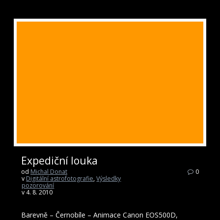
Expediční louka
od
Michal Donat
0
v
Digitální astrofotografie
,
Výsledky
pozorování
v 4. 8. 2010
Barevně – Černobíle – Animace Canon EOS500D,