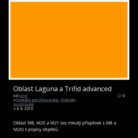
Oblast Laguna a Trifid advanced
od
omg
0
v
Digitální astrofotografie
,
Výsledky
pozorování
v 4. 8. 2010
Oblast M8, M20 a M21 (viz minulý příspěvek s M8 a
M20) s popisy objektů.