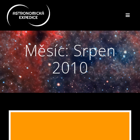
Přeskočit
na
obsah
Měsíc:
Srpen
2010