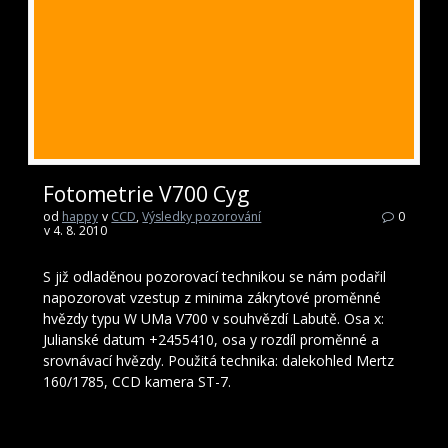
Fotometrie V700 Cyg
od
happy
v
CCD
,
Výsledky pozorování
0
v 4. 8. 2010
S již odladěnou pozorovací technikou se nám podařil
napozorovat vzestup z minima zákrytové proměnné
hvězdy typu W UMa V700 v souhvězdí Labutě. Osa x:
Julianské datum +2455410, osa y rozdíl proměnné a
srovnávací hvězdy. Použitá technika: dalekohled Mertz
160/1785, CCD kamera ST-7.