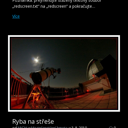
Poznámka: přejmenujte stažený textový soubor
„redscreen.txt“ na „redscreen“ a pokračujte…
Více
Ryba na střeše
od
MiCHi
v
Meziplanetární hmota
v 3. 8. 2010
0