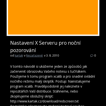
Nastavení X Serveru pro noční
pozorování
od
kartak
v
Nezařazené
v 3. 8. 2010
0
V tomto návodě si ukážeme jeden ze způsobů jak
začervenit obrazovku Vašeho notesu s tučňákem.
Použijeme k tomu program xcalib a pro snadné ovládní
nočního režimu malý skriptík. Postup: Nainstalujeme
program xcalib. Pravděpodobně jej naleznete v
repozitářích Vaší distribuce. Stáhneme, nebo
zkopírujeme obslužný skript:
http://www.kartak.cz/download/redscreen.txt