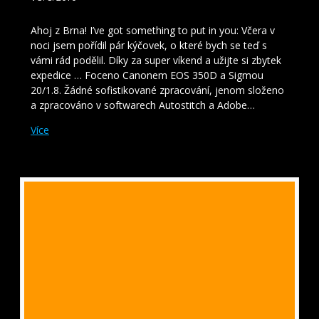
Ahoj z Brna! I’ve got something to put in you: Včera v
noci jsem pořídil pár kýčovek, o které bych se teď s
vámi rád podělil. Díky za super víkend a užijte si zbytek
expedice … Foceno Canonem EOS 350D a Sigmou
20/1.8. Žádné sofistikované zpracování, jenom složeno
a zpracováno v softwarech Autostitch a Adobe…
Více