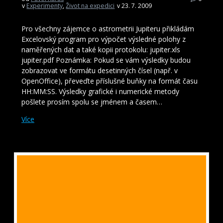
v
Experimenty
,
Život na expedici
v 23. 7. 2009
Pro všechny zájemce o astrometrii Jupiteru přikládám
Excelovský program pro výpočet výsledné polohy z
naměřených dat a také kopii protokolu: jupiter.xls
jupiter.pdf Poznámka: Pokud se vám výsledky budou
zobrazovat ve formátu desetinných čísel (např. v
OpenOffice), převeďte příslušné buňky na formát času
HH:MM:SS. Výsledky grafické i numerické metody
pošlete prosím spolu se jménem a časem…
Více