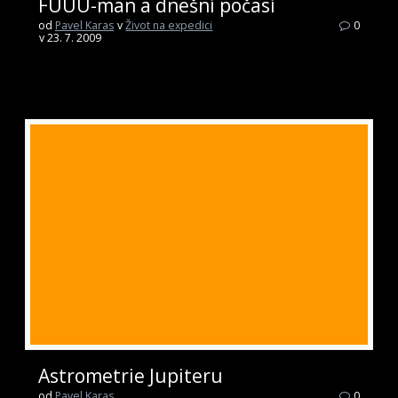
FUUU-man a dnešní počasí
od
Pavel Karas
v
Život na expedici
0
v 23. 7. 2009
Astrometrie Jupiteru
od
Pavel Karas
0