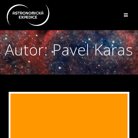
Přeskočit
na
obsah
Autor:
Pavel Karas