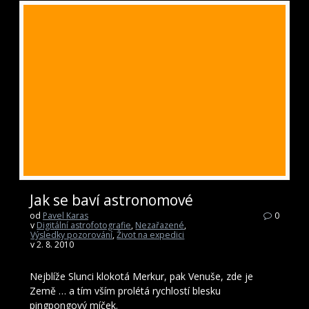
Jak se baví astronomové
od
Pavel Karas
0
v
Digitální astrofotografie
,
Nezařazené
,
Výsledky pozorování
,
Život na expedici
v 2. 8. 2010
Nejblíže Slunci klokotá Merkur, pak Venuše, zde je
Země … a tím vším prolétá rychlostí blesku
pingpongový míček.