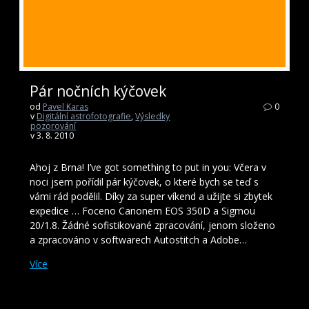
Pár nočních kýčovek
od
Pavel Karas
0
v
Digitální astrofotografie
,
Výsledky
pozorování
v 3. 8. 2010
Ahoj z Brna! I’ve got something to put in you: Včera v
noci jsem pořídil pár kýčovek, o které bych se teď s
vámi rád podělil. Díky za super víkend a užijte si zbytek
expedice … Foceno Canonem EOS 350D a Sigmou
20/1.8. Žádné sofistikované zpracování, jenom složeno
a zpracováno v softwarech Autostitch a Adobe…
Více