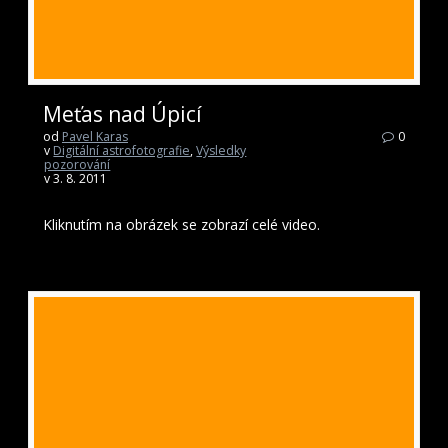
Meťas nad Úpicí
od
Pavel Karas
0
v
Digitální astrofotografie
,
Výsledky
pozorování
v 3. 8. 2011
Kliknutím na obrázek se zobrazí celé video.