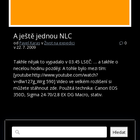
A ještě jednou NLC
od
Pavel Karas
v
Život na expedici
0
v 22. 7. 2009
Takhle nějak to vypadalo v 03.45 LSEČ: … a takhle o
necelou hodinu později: A tohle bylo mezi tím:
[youtube:http://www.youtube.com/watch?
v=dlw127g_Wrg 590] Video ve velkém rozlišení si
můžete stáhnout zde. Použitá technika: Canon EOS
350D, Sigma 24-70/2.8 EX DG Macro, stativ.
Hledat