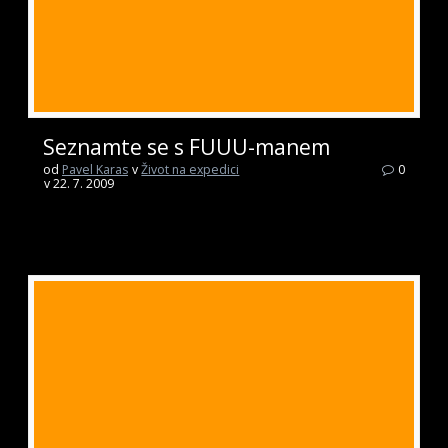
Seznamte se s FUUU-manem
od
Pavel Karas
v
Život na expedici
0
v 22. 7. 2009