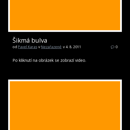
Šikmá bulva
od
Pavel Karas
v
Nezařazené
v 4. 8. 2011
0
Po kliknutí na obrázek se zobrazí video.