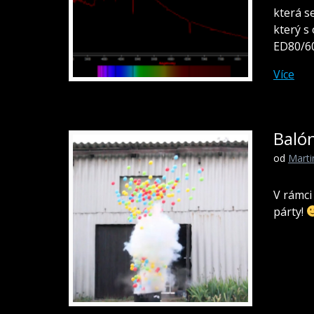
která s
který s
ED80/60
Více
Baló
od
Mart
V rámci
párty!