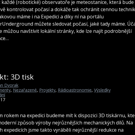
 každé (robotické) observatoře je meteostanice, která bude
ivě kontrolovat počasí a dokáže tak ochránit cennou technik
akovou máme i na Expedici a díky ní na portálu
Underground můžete sledovat počasí, jaké tady máme. Úča
e můžou navštívit lokální stránky, kde lze najít podrobnější
ace…
kt: 3D tisk
n Dvorak
menty
,
Nezařazené
,
Projekty
,
Rádioastronomie
,
Výsledky
ání
017
tím rokem na expedici budeme mít k dispozici 3D tiskárnu, kt
moderní způsob výroby nejrůznějších mechanických dílů. Na
h expedicích jsme takto vyráběli nejrůznější redukce na