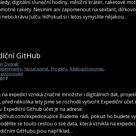
ledy, digitální sluneční hodiny, měsíční kráter, raketové mo
motné rakety. Nesmím ani zapomenout na sextant, dírkov
nebo krávu Julču. ￼Pokud si i letos vymyslíte nějakou…
diční GitHub
n Dvorak
xperimenty
,
Nezařazené
,
Projekty
,
Rádioastronomie
,
 pozorování
2017
 na expedici vzniká značné množství i digitálních dat, projek
 před několika lety jsme se rozhodli vytvořit Expediční účet
. Expediční Github účet je na adrese:
/github.com/expediceupice Budeme rádi, pokud ho budete vy
podělíte se touto cestou o své data, která vznikla na expedici
dičním GitHubu jsou například…