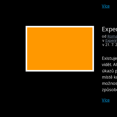
Více
Expe
od
Roma
v
Experi
v 21. 7. 
Existuj
vidět. 
úkazů p
místě k
možnost
způsob
Více