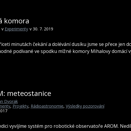
á komora
v
Experimenty
v 30. 7. 2019
třiceti minutách čekání a dolévání dusíku jsme se přece jen d
odné podívané ve spodku mlžné komory Mihalovy domácí v
: meteostanice
n Dvorak
menty
,
Projekty
,
Rádioastronomie
,
Výsledky pozorování
2017
dici vyvíjíme systém pro robotické observatoře AROM. Nedí