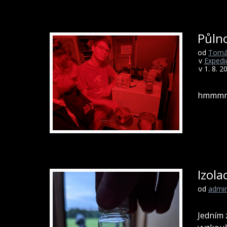
Půlno
od
Tomá
v
Expedič
v 1. 8. 2
hmm
Izol
od
admin
Jedním 