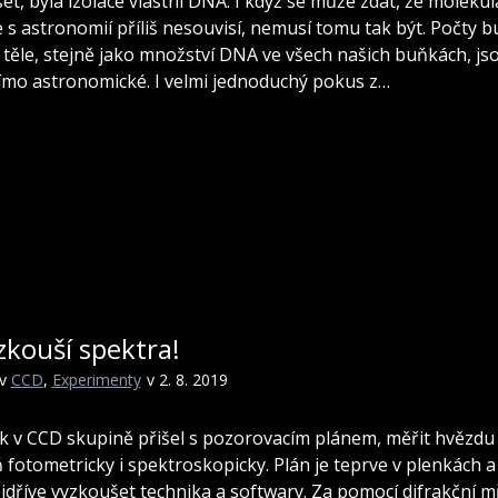
et, byla izolace vlastní DNA. I když se může zdát, že molekul
e s astronomií příliš nesouvisí, nemusí tomu tak být. Počty 
 těle, stejně jako množství DNA ve všech našich buňkách, js
římo astronomické. I velmi jednoduchý pokus z…
kouší spektra!
v
CCD
,
Experimenty
v 2. 8. 2019
 v CCD skupině přišel s pozorovacím plánem, měřit hvězdu
 fotometricky i spektroskopicky. Plán je teprve v plenkách a
jdříve vyzkoušet technika a softwary. Za pomocí difrakční m