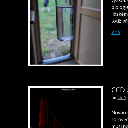
vyzkouš
biologi
lidském
totiž p
Více
CCD z
od
UlriP
Nováček
zároveň
musí ne