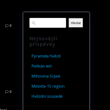
Hledat
0
Nejnovější
příspěvky
Pyramida hvězd
Pelikán letí
Mlhovina Srpek
Melotte 15 region
0
Hvězdní sousedé