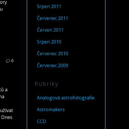
tory
Srpen 2011
ou
Červenec 2011
Červen 2011
Srpen 2010
Červenec 2010
0
Červenec 2009
Rubriky
tů a
 na
Analogová astrofotografie
Astromakers
užívat
. Dnes
CCD