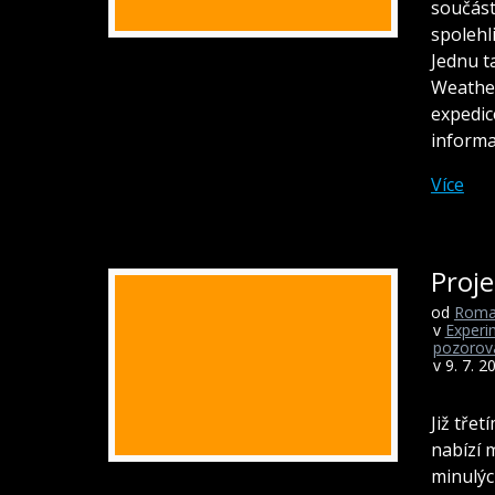
součást
spolehl
Jednu t
Weather
expedic
inform
Více
Proje
od
Roma
v
Experi
pozorov
v 9. 7. 2
Již tře
nabízí 
minulýc