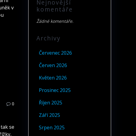
ární
Nejnovější
buněk v
komentáře
ou
Žádné komentáře.
Archivy
Červenec 2026
Červen 2026
Květen 2026
Prosinec 2025
Říjen 2025
0
Září 2025
 tak se
Srpen 2025
řížky,