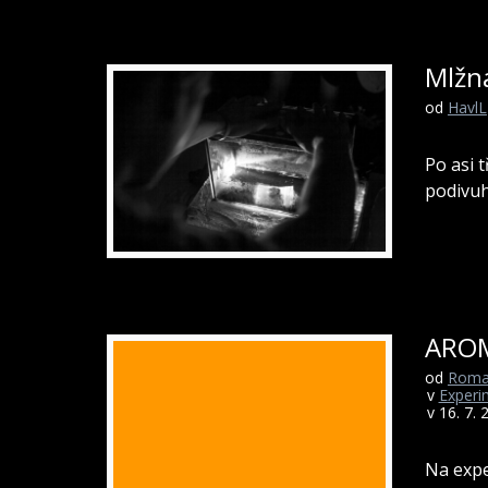
Mlžn
od
HavlL
Po asi 
podivuh
AROM
od
Roma
v
Experi
v 16. 7. 
Na expe