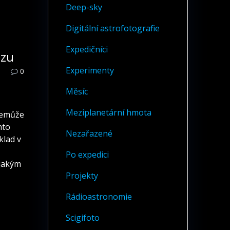
Deep-sky
Digitální astrofotografie
Expedičníci
azu
Experimenty
0
Měsíc
Meziplanetární hmota
nemůže
hto
Nezařazené
klad v
Po expedici
 jakým
Projekty
Rádioastronomie
Scigifoto