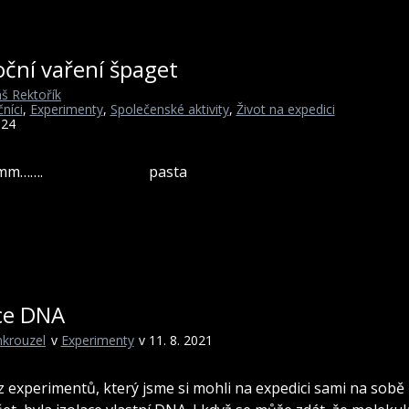
ční vaření špaget
š Rektořík
níci
,
Experimenty
,
Společenské aktivity
,
Život na expedici
024
mmm……. pasta
ace DNA
krouzel
v
Experimenty
v 11. 8. 2021
z experimentů, který jsme si mohli na expedici sami na sobě