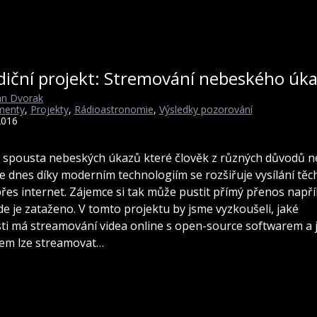
diční projekt: Stremování nebeského úk
n Dvorak
menty
,
Projekty
,
Rádioastronomie
,
Výsledky pozorování
2016
e spousta nebeských úkazů které člověk z různých důvodů 
Ale dnes díky moderním technologiím se rozšiřuje vysílání těc
řes internet. Zájemce si tak může pustit přímý přenos napří
de je zataženo. V tomto projektu by jsme vyzkoušeli, jaké
i má streamování videa online s open-source softwarem a
em lze streamovat…