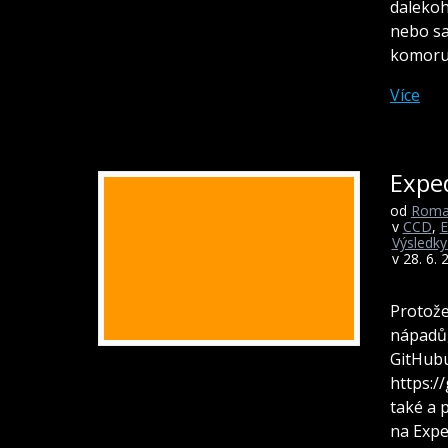
dalekoh
nebo sa
komoru 
Více
Expe
od
Roma
v
CCD
,
E
Výsledky
v 28. 6. 
Protože
nápadů,
GitHubu
https:/
také a 
na Expe