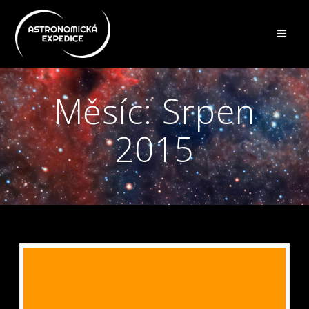
Přeskočit
na
obsah
Měsíc:
Srpen
2015