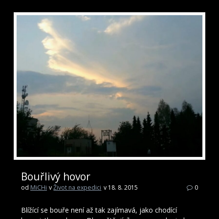
Bouřlivý hovor
od
MiCHi
v
Život na expedici
v 18. 8. 2015
0
Blížící se bouře není až tak zajímavá, jako chodící