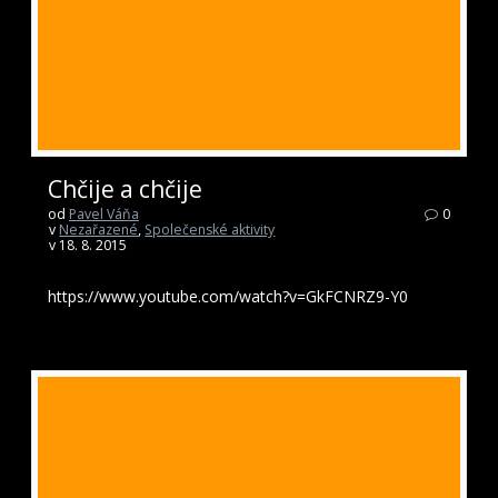
Chčije a chčije
od
Pavel Váňa
0
v
Nezařazené
,
Společenské aktivity
v 18. 8. 2015
https://www.youtube.com/watch?v=GkFCNRZ9-Y0