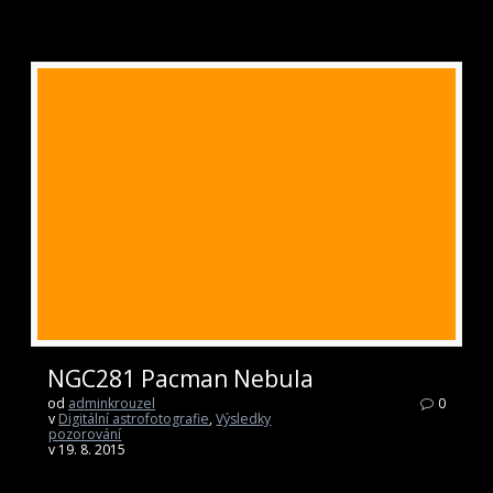
NGC281 Pacman Nebula
od
adminkrouzel
0
v
Digitální astrofotografie
,
Výsledky
pozorování
v 19. 8. 2015