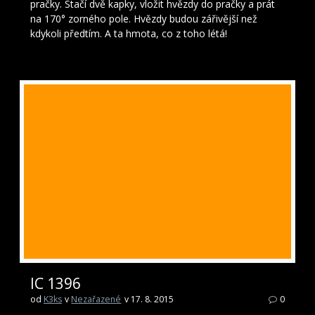
pračky. Stačí dvě kapky, vložit hvězdy do pračky a prát
na 170° zorného pole. Hvězdy budou zářivější než
kdykoli předtím. A ta hmota, co z toho létá!
IC 1396
od
K3ks
v
Nezařazené
v 17. 8. 2015
0