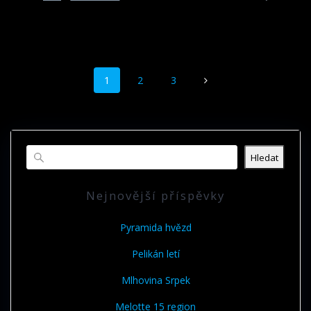
Příspěvek
Stránka
Stránka
Stránka
1
2
3
navigace
Hledat
Nejnovější příspěvky
Pyramida hvězd
Pelikán letí
Mlhovina Srpek
Melotte 15 region