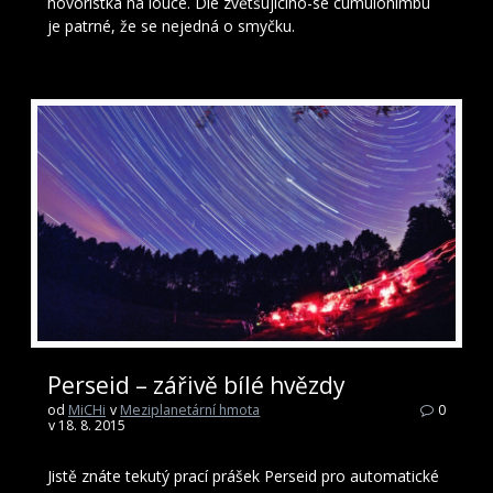
hovoristka na louce. Dle zvětšujícího-se cumulonimbu
je patrné, že se nejedná o smyčku.
Perseid – zářivě bílé hvězdy
od
MiCHi
v
Meziplanetární hmota
0
v 18. 8. 2015
Jistě znáte tekutý prací prášek Perseid pro automatické