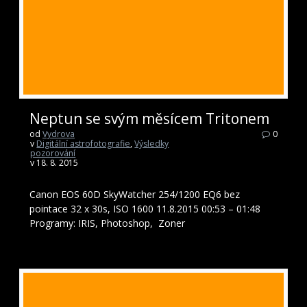
Neptun se svým měsícem Tritonem
od
Vydrova
0
v
Digitální astrofotografie
,
Výsledky
pozorování
v 18. 8. 2015
Canon EOS 60D SkyWatcher 254/1200 EQ6 bez
pointace 32 x 30s, ISO 1600 11.8.2015 00:53 – 01:48
Programy: IRIS, Photoshop, Zoner