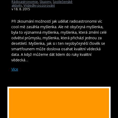
Rádioastronomie
,
Skupiny
,
Společenské
aktivity
,
Výsledky pozorování
v 18. 8. 2015
Při zkoumání možností jak udělat radioastronomii víc
cool mě zasáhla myšlenka. Ale né obyčejná myšlenka,
byla to významná myšlenka, myšlenka, která změní celé
odvětví průmyslu, myšlenka, která přichází jednou za
desetiletí. Myšlenka, jak si i ten nejobyčejněší člověk se
smartfounem může doslova osahat kvalitní vědecká
data. A když můžeme dát lidem do ruky kvalitní
vědecká…
Více