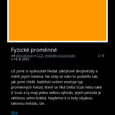
Fyzické proměnné
od
dvorakovan
v
CCD
,
Výsledky pozorování
0
v 19. 8. 2015
Už jsme si vyzkoušeli hledat zákrytové dvojhvězdy a
měřit jejich minima. Ne vždy se nám to podařilo tak,
jak jsme chtěli. Naštěstí ovšem existuje typ
proměnných hvězd, které se říká Delta Scuti nebo také
δ Scuti a ty mají jednu velkou výhodu. Jejich perioda je
většinou velmi krátká. Najdeme-li si tedy nějakou
takovou hvězdu, lze…
Více