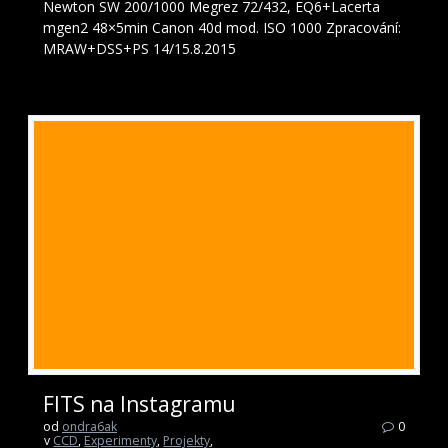
Newton SW 200/1000 Megrez 72/432, EQ6+Lacerta
mgen2 48×5min Canon 40d mod. ISO 1000 Zpracování:
MRAW+DSS+PS 14/15.8.2015
FITS na Instagramu
od
ondra6ak
0
v
CCD
,
Experimenty
,
Projekty
,