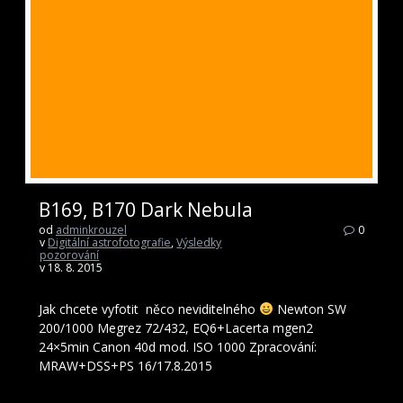
B169, B170 Dark Nebula
od
adminkrouzel
0
v
Digitální astrofotografie
,
Výsledky
pozorování
v 18. 8. 2015
Jak chcete vyfotit něco neviditelného
Newton SW
200/1000 Megrez 72/432, EQ6+Lacerta mgen2
24×5min Canon 40d mod. ISO 1000 Zpracování:
MRAW+DSS+PS 16/17.8.2015