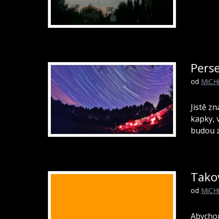
Perse
od
MiCH
Jistě z
kapky, 
budou z
Tako
od
MiCH
Abychom