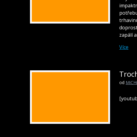
impaktn
potřebu
trhavin
doprost
zapálí a
Více
Troc
od
MiCH
[youtu