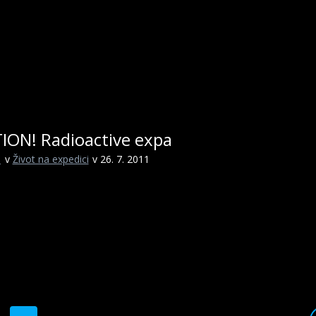
ION! Radioactive expa
i
v
Život na expedici
v 26. 7. 2011