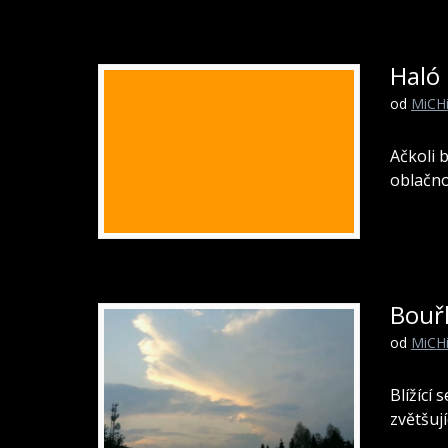
Haló 
od
MiCH
Ačkoli 
oblačno
Bouřl
od
MiCH
Blížící 
zvětšuj