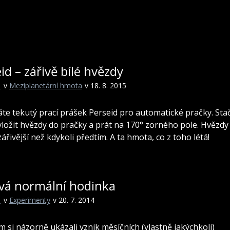
id – zářivě bílé hvězdy
i
v
Meziplanetární hmota
v 18. 8. 2015
náte tekutý prací prášek Perseid pro automatické pračky. Stač
vložit hvězdy do pračky a prát na 170° zorného pole. Hvězdy
ářivější než kdykoli předtím. A ta hmota, co z toho létá!
vá normální hodinka
i
v
Experimenty
v 20. 7. 2014
 si názorně ukázali vznik měsíčních (vlastně jakýchkoli)