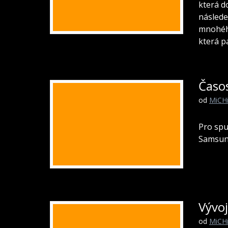
která d
následe
mnohého
která p
Časo
od
MiCH
Pro spu
Samsun
Vývo
od
MiCH