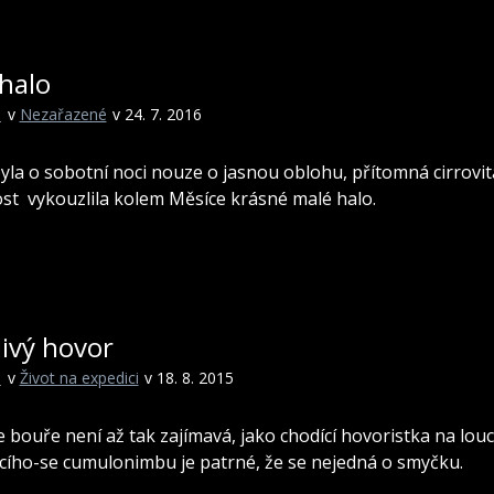
halo
i
v
Nezařazené
v 24. 7. 2016
byla o sobotní noci nouze o jasnou oblohu, přítomná cirrovit
st vykouzlila kolem Měsíce krásné malé halo.
ivý hovor
i
v
Život na expedici
v 18. 8. 2015
se bouře není až tak zajímavá, jako chodící hovoristka na louc
ícího-se cumulonimbu je patrné, že se nejedná o smyčku.