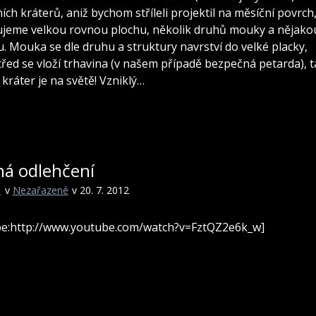
ích kráterů, aniž bychom stříleli projektil na měsíční povrch
jeme velkou rovnou plochu, několik druhů mouky a nějako
u. Mouka se dle druhu a struktury navrství do velké placky,
řed se vloží trhavina (v našem případě bezpečná petarda), t
 kráter je na světě! Vzniklý…
há odlehčení
i
v
Nezařazené
v 20. 7. 2012
be:http://www.youtube.com/watch?v=FztQZ2e6k_w]