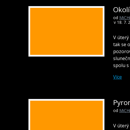
Okolí
od
MiCH
v 18. 7. 
V úterý
tak se 
pozorov
slunečn
spolu s
Více
Pyro
od
MiCH
V úterý 