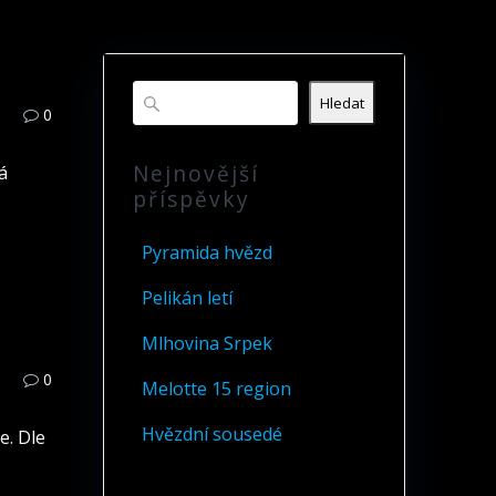
Hledat
0
Nejnovější
á
příspěvky
Pyramida hvězd
Pelikán letí
Mlhovina Srpek
0
Melotte 15 region
Hvězdní sousedé
e. Dle