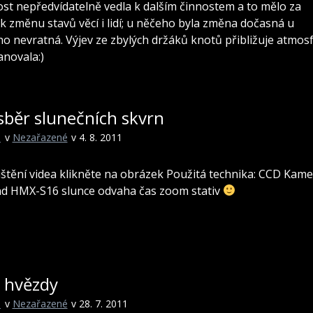
ost nepředvídatelně vedla k dalším činnostem a to mělo za
k změnu stavů věcí i lidí; u něčeho byla změna dočasná u
 nevratná. Výjev ze zbylých držáků knotů přibližuje atmosf
anovala:)
sběr slunečních skvrn
i
v
Nezařazené
v 4. 8. 2011
štění videa klikněte na obrázek Použitá technika: CCD Kam
d HMX-S16 slunce odvaha čas zoom stativ
j hvězdy
i
v
Nezařazené
v 28. 7. 2011