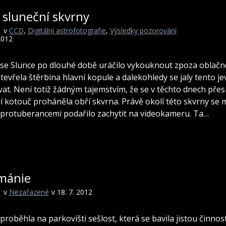
 sluneční skvrny
i
v
CCD
,
Digitální astrofotografie
,
Výsledky pozorování
2012
 se Slunce po dlouhé době uráčilo vykouknout zpoza oblačno
otevřela štěrbina hlavní kopule a dalekohledy se jaly tento je
at. Není totiž žádným tajemstvím, že se v těchto dnech přes
í kotouč proháněla obří skvrna. Právě okolí této skvrny se m
 protuberancemi podařilo zachytit na videokameru. Ta…
mánie
i
v
Nezařazené
v 18. 7. 2012
proběhla na parkovišti sešlost, která se bavila jistou činnost