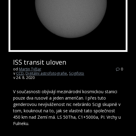
ISS transit uloven
od
Martin Tylšar
0
v
CCD
,
Digitální astrofotografie
,
Scigifoto
v 24. 8. 2020
V současnosti obývájí mezinárodní kosmickou stanici
pouze dva rusové a jeden američan. I přes tuto
genderovou nevýváženost nic nebránilo Scigi skupině v
tom, kouknout na to, jak se vlastně tato společnost
450 km nad Zemí má. LS 50Tha, C1+5000a, PI. Vrchy u
Fulneku.