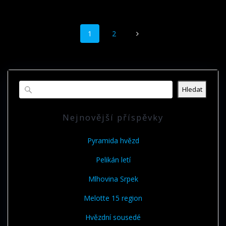
Příspěvek
Stránka
Stránka
1
2
navigace
Hledat
Nejnovější příspěvky
Pyramida hvězd
Pelikán letí
Mlhovina Srpek
Melotte 15 region
Hvězdní sousedé