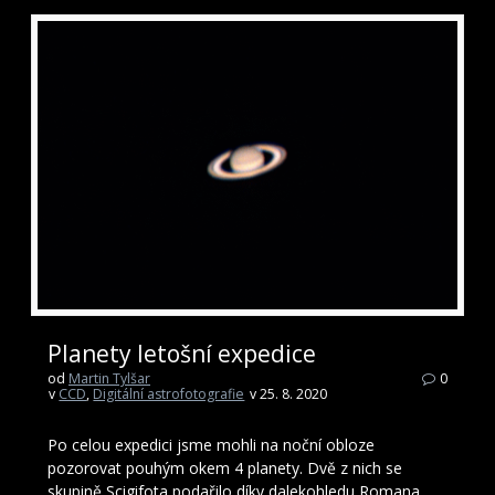
Planety letošní expedice
od
Martin Tylšar
0
v
CCD
,
Digitální astrofotografie
v 25. 8. 2020
Po celou expedici jsme mohli na noční obloze
pozorovat pouhým okem 4 planety. Dvě z nich se
skupině Scigifota podařilo díky dalekohledu Romana