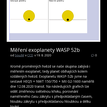
Měření exoplanety WASP 52b
od
SouzM
v
CCD
v 19. 8. 2020
0
Kromě proměnných hvězd se naše skupina zabývá i
měřením exoplanet, tedy planet obíhajících kolem
vzdálených hvězd. Exoplanetu WASP-52b jsme na
sestavě HEQ5 + NWT 150/750 + MII G2-1600 naměřili
dne 12.08.2020 transit. Na následujících grafech lze
vidět změřenou světelnou křivku, porovnání
naměřeného času zákrytu s předpokládaným časem,
hloubku zákrytu s předpokládanou hloubkou a délku
trvání…