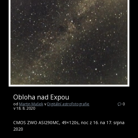
Obloha nad Expou
od
Martin Mašek
v
Digitální astrofotografie
0
v 18. 8. 2020
CMOS ZWO ASI290MC, 49×120s, noc z 16. na 17. srpna
2020