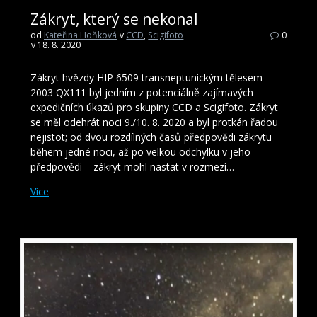
Zákryt, který se nekonal
od
Kateřina Hoňková
v
CCD
,
Scigifoto
0
v 18. 8. 2020
Zákryt hvězdy HIP 6509 transneptunickým tělesem
2003 QX111 byl jedním z potenciálně zajímavých
expedičních úkazů pro skupiny CCD a Scigifoto. Zákryt
se měl odehrát noci 9./10. 8. 2020 a byl protkán řadou
nejistot; od dvou rozdílných časů předpovědi zákrytu
během jedné noci, až po velkou odchylku v jeho
předpovědi – zákryt mohl nastat v rozmezí…
Více