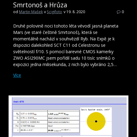
Smrtonoš a Hrůza
od
Martin Mašek
v
Scigifoto
v 19. 8. 2020
0
Druhé polovině noci tohoto léta vévodí jasná planeta
Mars (ve staré češtině Smrtonoš), která se
momentálně nachází v souhvězdí Ryb. Na Expě je k
dispozici dalekohled SCT C11 od Celestronu se
světelností f/10. S pomocí barevné CMOS kamerky
ZWO ASI290MC jsem pořídil sadu 10 tisíc snímků o
expozici jedna milisekunda, z nich bylo vybráno 2,5…
Více