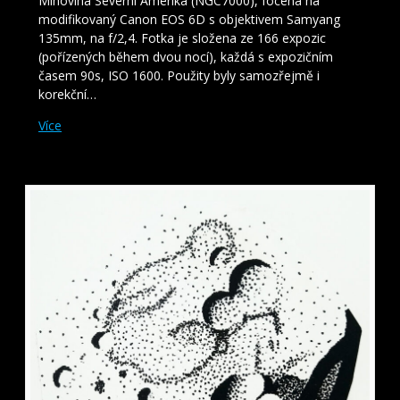
Mlhovina Severní Amerika (NGC7000), focena na
modifikovaný Canon EOS 6D s objektivem Samyang
135mm, na f/2,4. Fotka je složena ze 166 expozic
(pořízených během dvou nocí), každá s expozičním
časem 90s, ISO 1600. Použity byly samozřejmě i
korekční…
Více