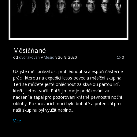
Měsíčňané
od
dvorakovan
v
Měsíc
v 26. 8. 2020
0
Už jste měli příležitost prohlédnout si alespoň částečne
práci, kterou na expedici letos odvedla měsíční skupina.
Teď se můžete ještě ohlédnout za skvělou partou lidí,
kteří ji letos tvořili. Patří jim moje poděkování za
nadšení a zápal pro pozorování krásné pevnostní noční
oblohy. Pozorovacích nocí bylo bohatě a potenciál pro
naší skupinu byl využit naplno.…
Více