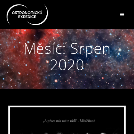
Přeskočit
na
obsah
Měsíc:
Srpen
2020