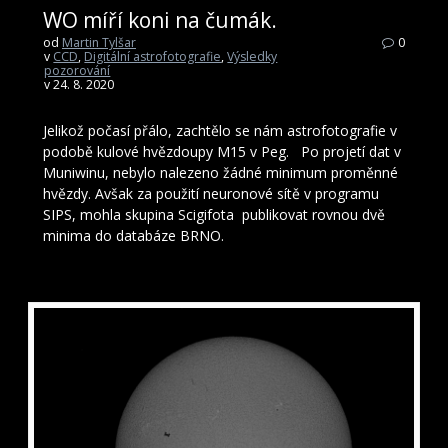
WO míří koni na čumák.
od
Martin Tylšar
0
v
CCD
,
Digitální astrofotografie
,
Výsledky
pozorování
v 24. 8. 2020
Jelikož počasí přálo, zachtělo se nám astrofotografie v
podobě kulové hvězdoupy M15 v Peg. Po projetí dat v
Muniwinu, nebylo nalezeno žádné minimum proměnné
hvězdy. Avšak za použití neuronové sítě v programu
SIPS, mohla skupina Scigifota publikovat rovnou dvě
minima do databáze BRNO.