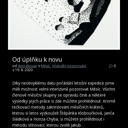
Od úplňku k novu
od
dvorakovan
v
Měsíc
,
Výsledky pozorování
0
v 19. 8. 2020
Díky neobvyklému datu pořádání letošní expedice jsme
měli možnost velmi intenzivně pozorovat Měsíc. Všichni
členové měsíční skupiny se opravdu činili a některé
výsledky jejich práce si zde můžete prohlédnout. Kromě
tečkovací metody zakreslování měsíčních kráterů,
kterou si letos vyzkoušeli Štěpánka Kloboučková, Janča
Sládková a Honza Chyba, si můžete prohlédnout i
metodu stínovací, kterou zvolili Jakub…