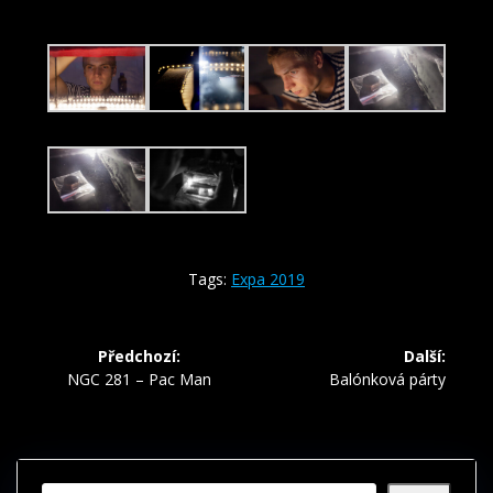
Tags:
Expa 2019
Navigace
Předchozí:
Další:
pro
Předchozí
Další
NGC 281 – Pac Man
Balónková párty
příspěvek:
příspěvek:
příspěvek