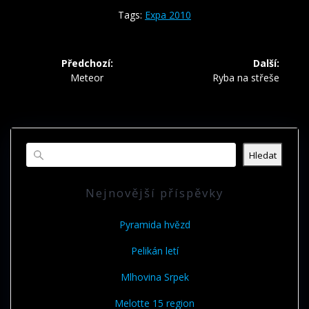
Tags:
Expa 2010
Navigace
Předchozí:
Další:
pro
Předchozí
Další
Meteor
Ryba na střeše
příspěvek:
příspěvek:
příspěvek
Hledat
Nejnovější příspěvky
Pyramida hvězd
Pelikán letí
Mlhovina Srpek
Melotte 15 region