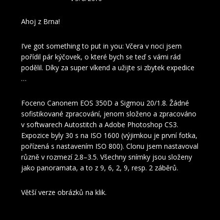
Ahoj z Brna!
I’ve got something to put in you: Včera v noci jsem
pořídil pár kýčovek, o které bych se teď s vámi rád
podělil. Díky za super víkend a užijte si zbytek expedice
…
Foceno Canonem EOS 350D a Sigmou 20/1.8. Žádné
sofistikované zpracování, jenom složeno a zpracováno
v softwarech Autostitch a Adobe Photoshop CS3.
Expozice byly 30 s na ISO 1600 (výjimkou je první fotka,
pořízená s nastavením ISO 800). Clonu jsem nastavoval
různě v rozmezí 2.8–3.5. Všechny snímky jsou složeny
jako panoramata, a to z 9, 6, 2, 9, resp. 2 záběrů.
Větší verze obrázků na klik.