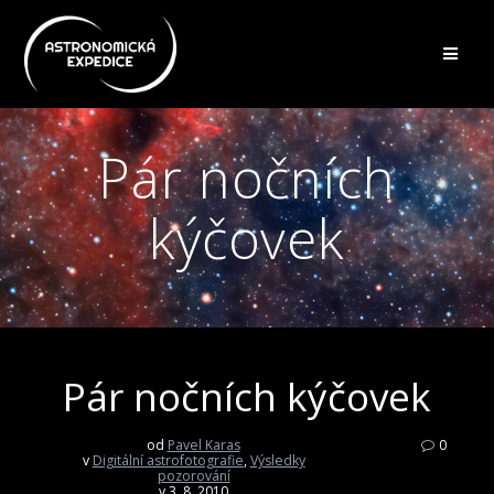
Přeskočit
na
obsah
Pár nočních
kýčovek
Pár nočních kýčovek
od
Pavel Karas
0
v
Digitální astrofotografie
,
Výsledky
pozorování
v 3. 8. 2010