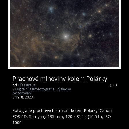
Prachové mlhoviny kolem Polárky
od
Elíša Kraus
0
v
Digitální astrofotografie
,
Výsledky
pozorování
v 19. 8. 2023
Fotografie prachových struktur kolem Polárky. Canon
EOS 6D, Samyang 135 mm, 120 x 314 s (10,5 h), ISO
1000