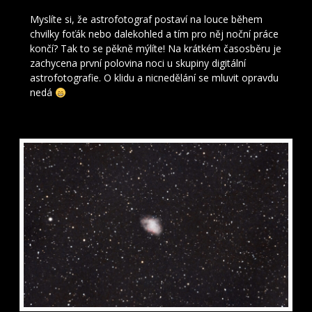
Myslíte si, že astrofotograf postaví na louce během
chvilky foťák nebo dalekohled a tím pro něj noční práce
končí? Tak to se pěkně mýlíte! Na krátkém časosběru je
zachycena první polovina noci u skupiny digitální
astrofotografie. O klidu a nicnedělání se mluvit opravdu
nedá