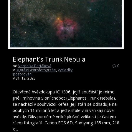
Elephant’s Trunk Nebula
od
Veronika Bartáková
0
v
Digitální astrofotografie
,
Výsledky
pozorování
v 31. 12. 2023
Otevřená hvězdokupa IC 1396, jejíž součástí je mimo
jiné i mlhovina Sloní chobot (Elephant’s Trunk Nebula),
se nachází v souhvězdí Kefea. Její stáří se odhaduje na
pouhých 11 milionů let a ještě stále v ní vznikají nové
hvězdy. Díky poměrně velké plošné velikosti je častým
cílem fotografů. Canon EOS 6D, Samyang 135 mm, 218
x…