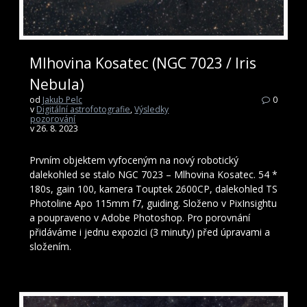
Mlhovina Kosatec (NGC 7023 / Iris
Nebula)
od
Jakub Pelc
0
v
Digitální astrofotografie
,
Výsledky
pozorování
v 26. 8. 2023
Prvním objektem vyfoceným na nový robotický
dalekohled se stalo NGC 7023 – Mlhovina Kosatec. 54 *
180s, gain 100, kamera Touptek 2600CP, dalekohled TS
Photoline Apo 115mm f7, guiding. Složeno v PixInsightu
a poupraveno v Adobe Photoshop. Pro porovnání
přidáváme i jednu expozici (3 minuty) před úpravami a
složením.