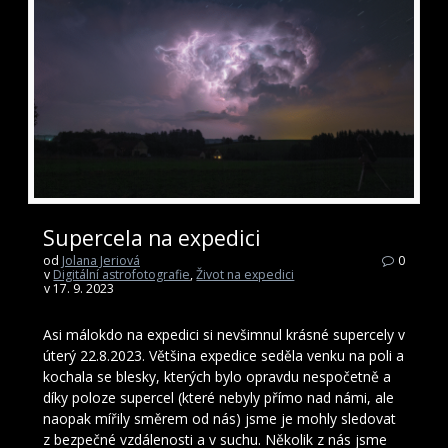
Supercela na expedici
od
Jolana Jeriová
0
v
Digitální astrofotografie
,
Život na expedici
v 17. 9. 2023
Asi málokdo na expedici si nevšimnul krásné supercely v
úterý 22.8.2023. Většina expedice seděla venku na poli a
kochala se blesky, kterých bylo opravdu nespočetně a
díky poloze supercel (které nebyly přímo nad námi, ale
naopak mířily směrem od nás) jsme je mohly sledovat
z bezpečné vzdálenosti a v suchu. Několik z nás jsme