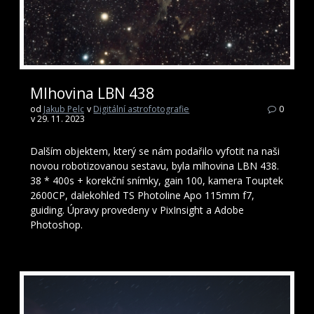
Mlhovina LBN 438
od
Jakub Pelc
v
Digitální astrofotografie
0
v 29. 11. 2023
Dalším objektem, který se nám podařilo vyfotit na naši
novou robotizovanou sestavu, byla mlhovina LBN 438.
38 * 400s + korekční snímky, gain 100, kamera Touptek
2600CP, dalekohled TS Photoline Apo 115mm f7,
guiding. Úpravy provedeny v PixInsight a Adobe
Photoshop.