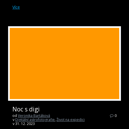
Více
Noc s digi
od
Veronika Bartáková
0
v
Digitální astrofotografie
,
Život na expedici
v 31. 12. 2023