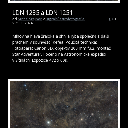
LDN 1235 a LDN 1251
od
Michal Šrejber
v
Digitální astrofotografie
0
v 21. 1. 2024
Mlhovina hlava žraloka a shnilá ryba společně s další
prachem v souhvězdí Kefea. Použitá technika:
Fotoaparát Canon 6D, objektiv 200 mm f3.2, montáž
Star Adventurer. Foceno na Astronomické expedici
v Sítinách. Expozice 472 x 60s.