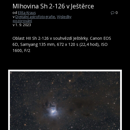
Mlhovina Sh 2-126 v Ještěrce
od
Elíša Kraus
0
v
Digitální astrofotografie
,
Výsledky
pozorování
v 1. 9. 2023
Oblast HII Sh 2-126 v souhvězdí Ještěrky. Canon EOS
6D, Samyang 135 mm, 672 x 120 s (22,4 hod), ISO
1600, F/2