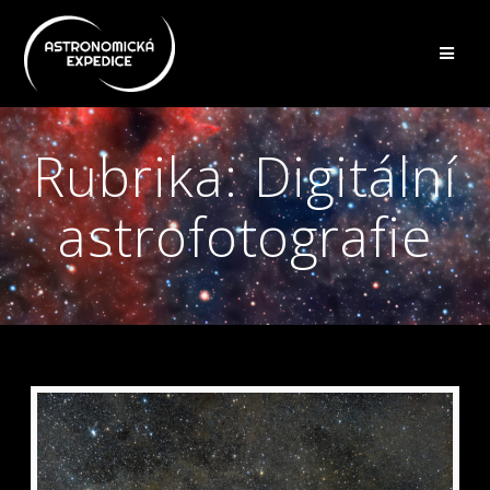
Přeskočit
na
obsah
Rubrika:
Digitální
astrofotografie