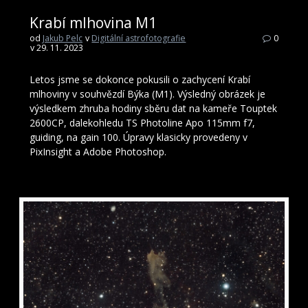
Krabí mlhovina M1
od
Jakub Pelc
v
Digitální astrofotografie
0
v 29. 11. 2023
Letos jsme se dokonce pokusili o zachycení Krabí
mlhoviny v souhvězdí Býka (M1). Výsledný obrázek je
výsledkem zhruba hodiny sběru dat na kameře Touptek
2600CP, dalekohledu TS Photoline Apo 115mm f7,
guiding, na gain 100. Úpravy klasicky provedeny v
PixInsight a Adobe Photoshop.