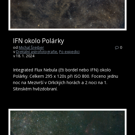
IFN okolo Polárky
od
Michal Šrejber
0
v
Digitální astrofotografie
,
Po expedici
v 18. 1. 2024
Integrated Flux Nebula (čti bordel nebo IFN) okolo
Polárky. Celkem 295 x 120s při ISO 800. Foceno jednu
noc na Mezivrší v Orlických horách a 2 noci na 1.
Sítinském hvězdobraní.