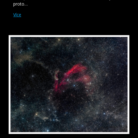
proto…
Více