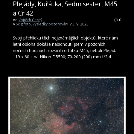
Plejády, Kuřátka, Sedm sester, M45
a Cr 42
od
Vojtěch Černý
0
v
Scigifoto
,
Výsledky pozorování
v 3. 9. 2023
Svoji přehlídku těch nejznámějších objektů, které nám
letní obloha dokáže nabídnout, jsem v pozdních
nočních hodinách rozšířil i o fotku M45, neboli Plejád.
119 x 60 s na Nikon D5500; 70-200 (200) mm f/2,4