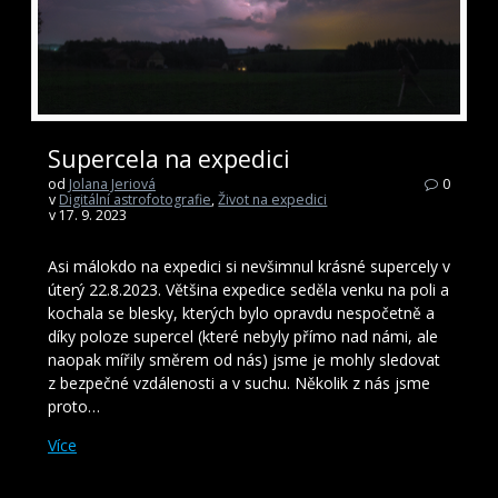
Supercela na expedici
od
Jolana Jeriová
0
v
Digitální astrofotografie
,
Život na expedici
v 17. 9. 2023
Asi málokdo na expedici si nevšimnul krásné supercely v
úterý 22.8.2023. Většina expedice seděla venku na poli a
kochala se blesky, kterých bylo opravdu nespočetně a
díky poloze supercel (které nebyly přímo nad námi, ale
naopak mířily směrem od nás) jsme je mohly sledovat
z bezpečné vzdálenosti a v suchu. Několik z nás jsme
proto…
Více