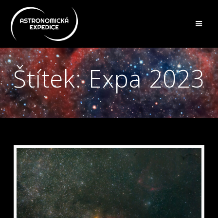
Přeskočit
na
obsah
Štítek:
Expa 2023