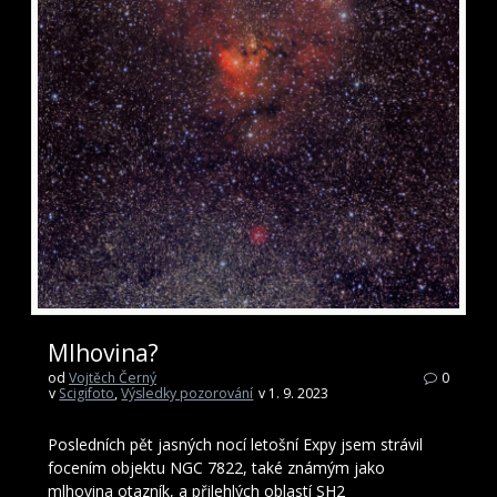
Mlhovina?
od
Vojtěch Černý
0
v
Scigifoto
,
Výsledky pozorování
v 1. 9. 2023
Posledních pět jasných nocí letošní Expy jsem strávil
focením objektu NGC 7822, také známým jako
mlhovina otazník, a přilehlých oblastí SH2