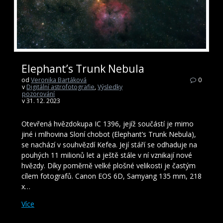
Elephant’s Trunk Nebula
od
Veronika Bartáková
0
v
Digitální astrofotografie
,
Výsledky
pozorování
v 31. 12. 2023
Otevřená hvězdokupa IC 1396, jejíž součástí je mimo
jiné i mlhovina Sloní chobot (Elephant’s Trunk Nebula),
se nachází v souhvězdí Kefea. Její stáří se odhaduje na
pouhých 11 milionů let a ještě stále v ní vznikají nové
hvězdy. Díky poměrně velké plošné velikosti je častým
cílem fotografů. Canon EOS 6D, Samyang 135 mm, 218
x…
Více