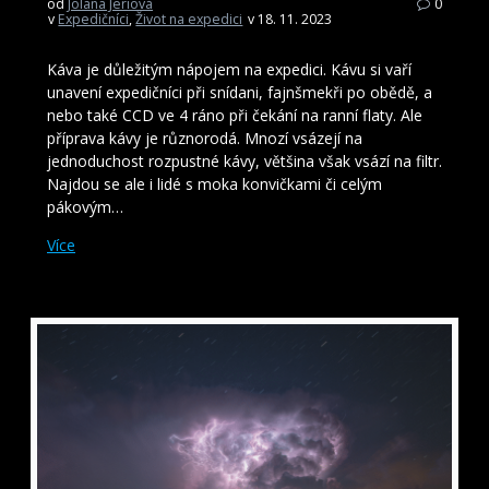
od
Jolana Jeriová
0
v
Expedičníci
,
Život na expedici
v 18. 11. 2023
Káva je důležitým nápojem na expedici. Kávu si vaří
unavení expedičníci při snídani, fajnšmekři po obědě, a
nebo také CCD ve 4 ráno při čekání na ranní flaty. Ale
příprava kávy je různorodá. Mnozí vsázejí na
jednoduchost rozpustné kávy, většina však vsází na filtr.
Najdou se ale i lidé s moka konvičkami či celým
pákovým…
Více