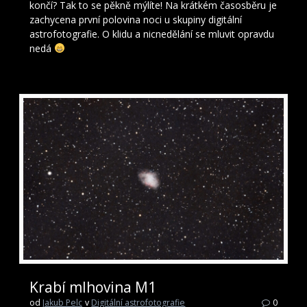
končí? Tak to se pěkně mýlíte! Na krátkém časosběru je
zachycena první polovina noci u skupiny digitální
astrofotografie. O klidu a nicnedělání se mluvit opravdu
nedá
Krabí mlhovina M1
od
Jakub Pelc
v
Digitální astrofotografie
0