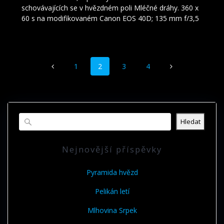
schovávajících se v hvězdném poli Mléčné dráhy. 360 x
60 s na modifikovaném Canon EOS 40D; 135 mm f/3,5
Příspěvek
Stránka
Stránka
Stránka
Stránka
1
2
3
4
navigace
Hledat
Nejnovější příspěvky
Pyramida hvězd
Pelikán letí
Mlhovina Srpek