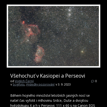
Všehochuť v Kasiopei a Perseovi
od
Vojtěch Černý
0
v
Scigifoto
,
Výsledky pozorování
v 3. 9. 2023
Během hojného množství letošních jasných nocí se
našel čas vyfotit i mlhovinu Srdce, Duše a dvojitou
hvězdokupu X a h v Perseovi. 111 x 60 s na Canon EOS