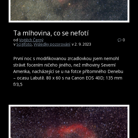
Ta mlhovina, co se nefotí
od
Vojtěch Černý
0
v
Scigifoto
,
Výsledky pozorování
v 2. 9. 2023
První noc s modifikovanou zrcadlovkou jsem nemohl
strávit focením ničeho jiného, než mlhoviny Severní
Amerika, nacházející se u na fotce přítomného Denebu
– ocasu Labutě. 80 x 60 s na Canon EOS 40D; 135 mm
f/3,5