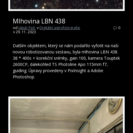
Mlhovina LBN 438
od
Jakub Pelc
v
Digitální astrofotografie
0
v 29. 11. 2023
Dalším objektem, který se nám podařilo vyfotit na naši
novou robotizovanou sestavu, byla mlhovina LBN 438.
38 * 400s + korekční snímky, gain 100, kamera Touptek
2600CP, dalekohled TS Photoline Apo 115mm f7,
guiding. Úpravy provedeny v PixInsight a Adobe
Photoshop.