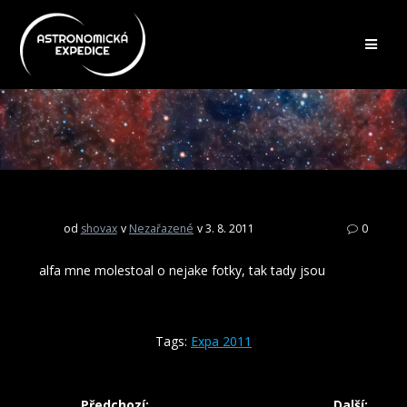
Přeskočit
na
obsah
od
shovax
v
Nezařazené
v 3. 8. 2011
0
alfa mne molestoal o nejake fotky, tak tady jsou
Tags:
Expa 2011
Navigace
Předchozí:
Další: