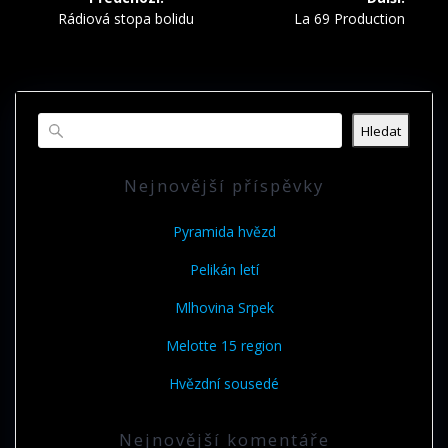
pro
Předchozí
Další
Rádiová stopa bolidu
La 69 Production
příspěvek:
příspěvek:
příspěvek
Hledat
Nejnovější příspěvky
Pyramida hvězd
Pelikán letí
Mlhovina Srpek
Melotte 15 region
Hvězdní sousedé
Nejnovější komentáře