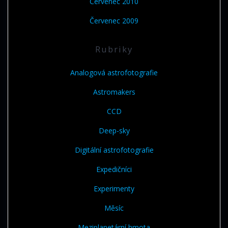
Červenec 2010
Červenec 2009
Rubriky
Analogová astrofotografie
Astromakers
CCD
Deep-sky
Digitální astrofotografie
Expedičníci
Experimenty
Měsíc
Meziplanetární hmota