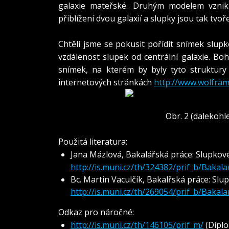
galaxie mateřské. Druhým modelem vzni
přiblížení dvou galaxií a slupky jsou tak tvo
A co my jsme chtěli dokázat?
Chtěli jsme se pokusit pořídit snímek slupk
vzdálenost slupek od centrální galaxie. Bo
snímek, na kterém by byly tyto struktury 
internetových stránkách
http://www.wolfra
Obr. 2 (dalekoh
Použitá literatura:
Jana Mázlová, Bakalářská práce: Slupkové
http://is.muni.cz/th/324382/prif_b/Bakala
Bc. Martin Vaculčík, Bakalřská práce: Slu
http://is.muni.cz/th/269054/prif_b/Bakal
Odkaz pro náročné:
http://is.muni.cz/th/146105/prif_m/
(Diplo