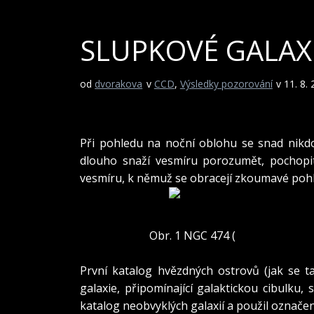
SLUPKOVÉ GALAX
od
dvorakova
v
CCD
,
Výsledky pozorování
v 11. 8.
Při pohledu na noční oblohu se snad nikdo
dlouho snaží vesmíru porozumět, pochopit 
vesmíru, k němuž se obracejí zkoumavé pohl
Obr. 1 NGC 474 (
Scope, mount, 
Vice informaci na stránkách http:/
První katalog hvězdných ostrovů (jak se ta
galaxie, připomínající galaktickou cibulku,
katalog neobvyklých galaxií a použil označen