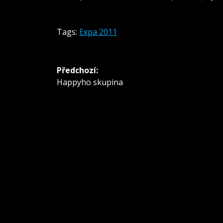
Tags:
Expa 2011
Navigace
Předchozí:
pro
Předchozí
Happyho skupina
příspěvek:
příspěvek