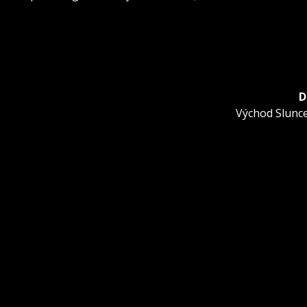
D
Další
Východ Slunce
příspěvek: