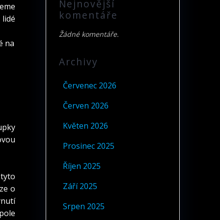
Nejnovější
ůžeme
komentáře
 lidé
Žádné komentáře.
é na
Archivy
Červenec 2026
Červen 2026
Květen 2026
upky
ovou
Prosinec 2025
Říjen 2025
tyto
Září 2025
ze o
ynutí
Srpen 2025
 pole