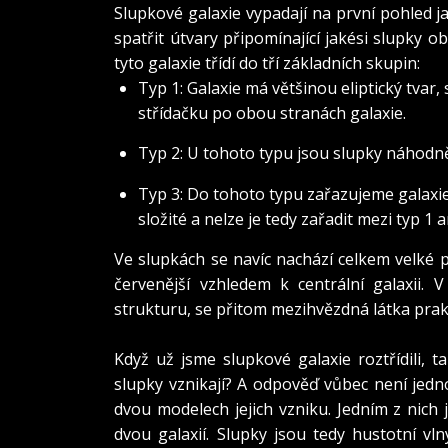
Slupkové galaxie vypadají na první pohled j
spatřit útvary připomínající jakési slupky ob
tyto galaxie třídí do tří základních skupin:
Typ 1: Galaxie má většinou eliptický tvar,
střídačku po obou stranách galaxie.
Typ 2: U tohoto typu jsou slupky náhodn
Typ 3: Do tohoto typu zařazujeme galaxie,
složité a nelze je tedy zařadit mezi typ 1 a
Ve slupkách se navíc nachází celkem velké 
červenější vzhledem k centrální galaxii. 
strukturu, se přitom mezihvězdná látka prak
Vznik slupek
Když už jsme slupkové galaxie roztřídili,
slupky vznikají? A odpověď vůbec není jedn
dvou modelech jejich vzniku. Jedním z nich 
dvou galaxií. Slupky jsou tedy hustotní vln