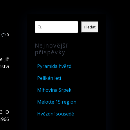
Hledat
0
Nejnovější
příspěvky
 již
Pyramida hvězd
ství
Pelikán letí
Mlhovina Srpek
Melotte 15 region
3. O
Hvězdní sousedé
 1966