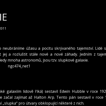
IE
 2011
 neubráníme úžasu a pocitu skrývaného tajemství. Lidé se
jej a rozluštit stále nové a nové záhady. Jedním z tajem
edy mnoha astronomů, jsou tzv. slupkové galaxie.
camera: 12.5″ Newtonian, f/5.1, MAM50, ST-10XME)
/www.astro.uni-bonn.de/~mischa/gallery_ccd/ngc474.html
ké galaxiím lidově říká) sestavil Edwin Hubble v roce 192
 se začal zajímat až Halton Arp. Tento pán sestavil v roce
í „slupka“ pro útvary obklopující některé z nich.