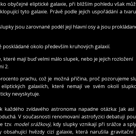
ako obyčejné eliptické galaxie, při bližším pohledu však m
klopující tyto galaxie. Právě podle jejich uspořádání a tvaru
 slupky jsou zarovnané podél její hlavní osy a jsou prokládan
ě poskládané okolo především kruhových galaxií.
 které mají buď velmi málo slupek, nebo je jejich rozložení
ni 2.
procento prachu, což je možná příčina, proč pozorujeme sl
V eliptických galaxiích, které nemají ve svém okolí slupk
ticky nevyskytuje.
 tak každého zvídavého astronoma napadne otázka: Jak asi 
oduchá. V současnosti renomovaní astrofyzici debatují pou
je tzv.
model srážkový
, kdy slupky vznikají při srážce a spl
y obsahující hvězdy cizí galaxie, která narušila gravitační