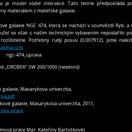
ku je
model slabé interakce
. Tato teorie předpokládá p
řeny materiálem z mateřské galaxie.
ové galaxie NGC 474, která se nachází v souhvězdí Ryb, a 
hužel se však s naším technickým vybavením nepodařilo poř
rozlišitelné. Potřebný rudý posuv (0,007912), jsme nalezl
malpha.com
.
led „DROBEK“ SW 200/1000 (newton))
 galaxie, Masarykova univerzita,
rka.pdf
pkové galaxie, Masarykova univerzita, 2011,
arska_prace
mová práce Mgr. Kateřiny Bartoškové)