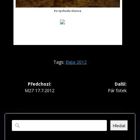
Po vychodu Slunce
Rosa
Tags:
Expa 2012
Navigace
Předchozí:
Další:
pro
Předchozí
Další
M27 17.7.2012
Pár fotek
příspěvek:
příspěvek:
příspěvek
Hledat