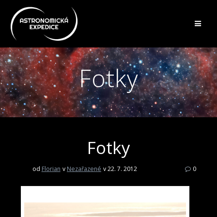
Přeskočit
na
obsah
Fotky
Fotky
od
Florian
v
Nezařazené
v 22. 7. 2012
0