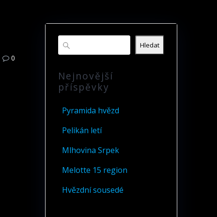
Hledat
0
Nejnovější
příspěvky
Pyramida hvězd
Pelikán letí
Mlhovina Srpek
Melotte 15 region
Hvězdní sousedé