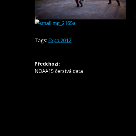
Tags:
Expa 2012
Navigace
Předchozí:
pro
Předchozí
NOAA15 čerstvá data
příspěvek:
příspěvek