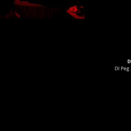
D
Další
DI Peg 
příspěv