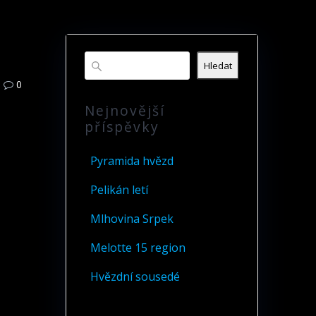
Hledat
0
Nejnovější
příspěvky
Pyramida hvězd
Pelikán letí
Mlhovina Srpek
Melotte 15 region
Hvězdní sousedé