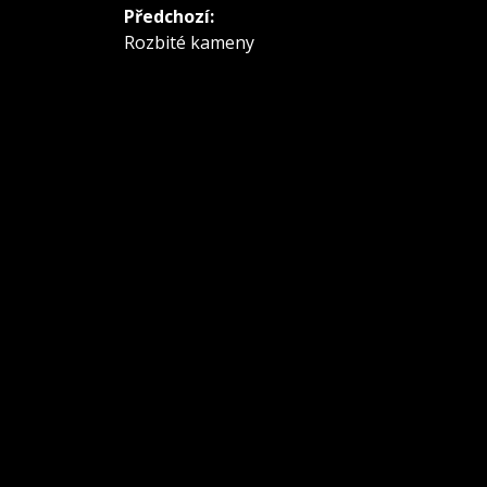
Navigace
Předchozí:
pro
Předchozí
Rozbité kameny
příspěvek:
příspěvek