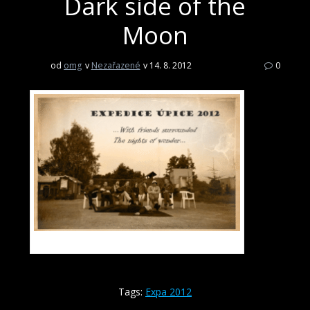
Dark side of the
Moon
od
omg
v
Nezařazené
v 14. 8. 2012
0
Late goodbye
Tags:
Expa 2012