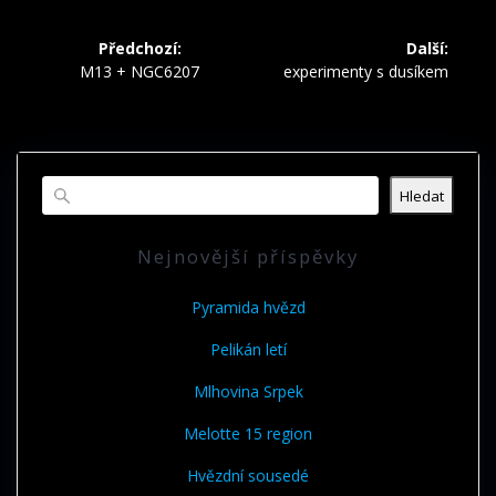
Navigace
Předchozí:
Další:
pro
Předchozí
Další
M13 + NGC6207
experimenty s dusíkem
příspěvek:
příspěvek:
příspěvek
Hledat
Nejnovější příspěvky
Pyramida hvězd
Pelikán letí
Mlhovina Srpek
Melotte 15 region
Hvězdní sousedé