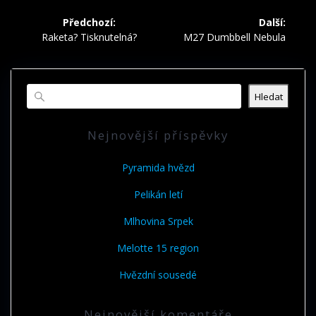
Navigace
Předchozí:
Další:
pro
Předchozí
Další
Raketa? Tisknutelná?
M27 Dumbbell Nebula
příspěvek:
příspěvek:
příspěvek
Hledat
Nejnovější příspěvky
Pyramida hvězd
Pelikán letí
Mlhovina Srpek
Melotte 15 region
Hvězdní sousedé
Nejnovější komentáře