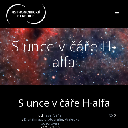
Přeskočit
na
obsah
Slunce v čáře H-
alfa
Slunce v čáře H-alfa
od
Pavel Váňa
0
v
Digitální astrofotografie
,
Výsledky
pozorování
v 10. 8. 2015