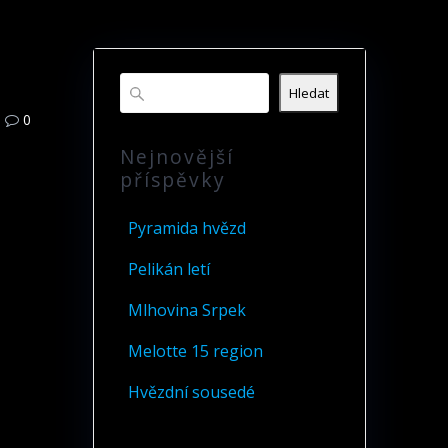
Hledat
0
Nejnovější
příspěvky
Pyramida hvězd
Pelikán letí
Mlhovina Srpek
Melotte 15 region
Hvězdní sousedé