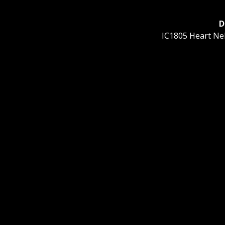
D
Další
IC1805 Heart Ne
příspěvek: