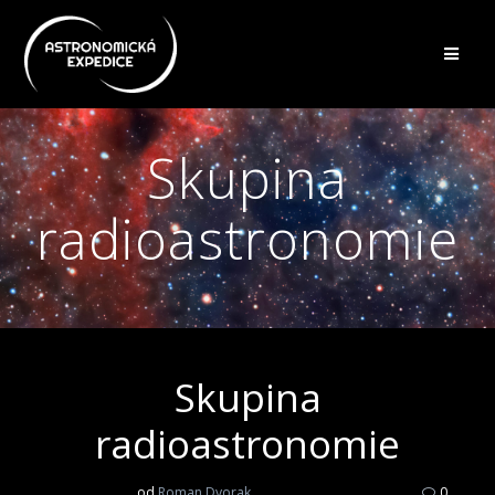
Přeskočit
na
obsah
Skupina
radioastronomie
Skupina
radioastronomie
od
Roman Dvorak
0