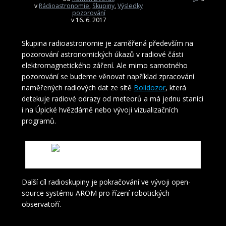
v
Rádioastronomie
,
Skupiny
,
Výsledky
pozorování
v 16. 6. 2017
Skupina radioastronomie je zaměřená především na
pozorování astronomických úkazů v radiové části
elektromagnetického záření. Ale mimo samotného
pozorování se budeme věnovat například zpracování
naměřených radiových dat ze sítě
Bolidozor
, která
detekuje radiové odrazy od meteorů a má jednu stanici
i na Úpické hvězdárně nebo vývoji vizualizačních
programů.
Bolid napozorovaný stanicí Bolidozoru
Další cíl radioskupiny je pokračování ve vývoji open-
source systému AROM pro řízení robotických
observatoří.