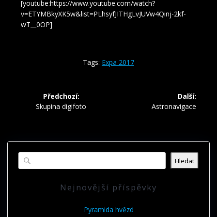
[youtube:https://www.youtube.com/watch?
v=ETYMBkyXK5w&list=PLhsyfJITHgLvJUVw4Qinj-2kf-
wT__0OP]
Tags:
Expa 2017
Navigace
Předchozí:
Další:
pro
Předchozí
Další
Skupina digifoto
Astronavigace
příspěvek:
příspěvek:
příspěvek
Hledat
Nejnovější příspěvky
Pyramida hvězd