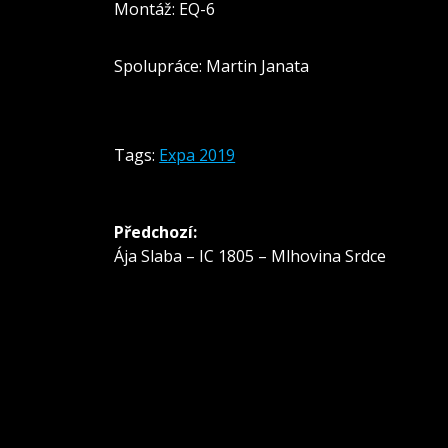
Montáž: EQ-6
Spolupráce: Martin Janata
Tags:
Expa 2019
Navigace
Předchozí:
pro
Předchozí
Ája Slaba – IC 1805 – Mlhovina Srdce
příspěvek:
příspěvek