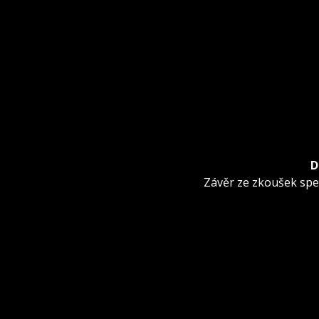
D
Další
Závěr ze zkoušek spe
příspěvek: