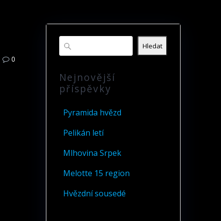
Hledat
0
Nejnovější
příspěvky
Pyramida hvězd
Pelikán letí
Mlhovina Srpek
Melotte 15 region
Hvězdní sousedé