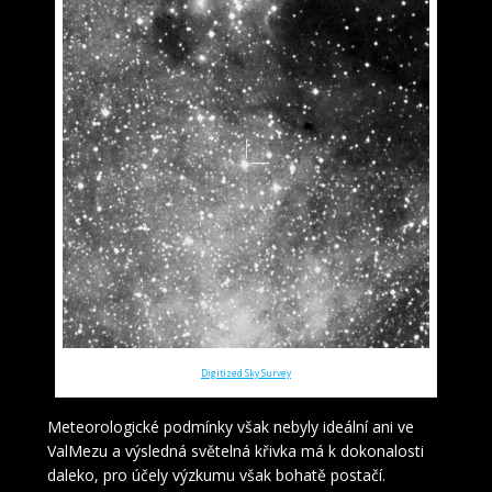
Okolí hvězdy CzeV4315 Cyg (15′ x 15′) s viditelnými temnými mlhovinami. Zdroj:
Digitized Sky Survey
Meteorologické podmínky však nebyly ideální ani ve
ValMezu a výsledná světelná křivka má k dokonalosti
daleko, pro účely výzkumu však bohatě postačí.