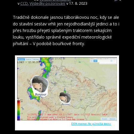
v
CCD
,
Výsledky pozorování
v 17. 8. 2023
Tradičně dokonale jasnou táborákovou noc, kdy se ale
do stavění sestav vrhli jen nejodhodlanější jedinci a to i
přes hrozbu přejetí splašeným traktorem sekajícím
louku, vystřídalo správné expediční meteorologické
přivítání – V podobě bouřkové fronty.
Meteorologické přivítání Expy ’23. Zdroj:
EXPA memes for půlnočka teens