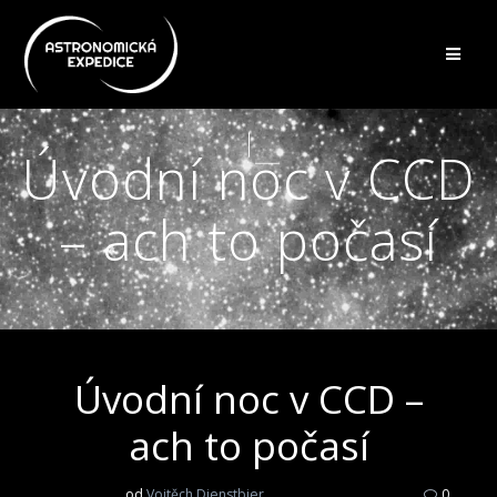
Přeskočit
na
obsah
Úvodní noc v CCD
– ach to počasí
Úvodní noc v CCD –
ach to počasí
od
Vojtěch Dienstbier
0