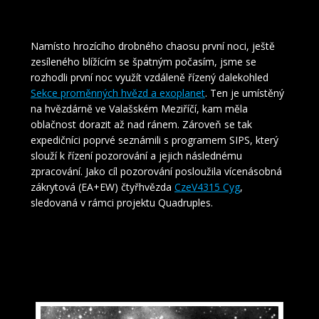
Namísto hrozícího drobného chaosu první noci, ještě
zesíleného blížícím se špatným počasím, jsme se
rozhodli první noc využít vzdáleně řízený dalekohled
Sekce proměnných hvězd a exoplanet
. Ten je umístěný
na hvězdárně ve Valašském Meziříčí, kam měla
oblačnost dorazit až nad ránem. Zároveň se tak
expedičníci poprvé seznámili s programem SIPS, který
slouží k řízení pozorování a jejich následnému
zpracování. Jako cíl pozorování posloužila vícenásobná
zákrytová (EA+EW) čtyřhvězda
CzeV4315 Cyg
,
sledovaná v rámci projektu Quadruples.