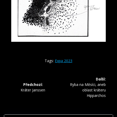
Tags:
Expa 2023
Navigace
Další:
pro
Další
Předchozí:
Ryba na Měsíci, aneb
Předchozí
příspěvek:
Kráter Janssen
oblast kráteru
příspěvek
příspěvek:
Hipparchos