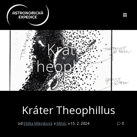
Přeskočit
na
obsah
Kráter
Theophillus
Kráter Theophillus
od
Eliška Mikysková
v
Měsíc
v 15. 2. 2024
0