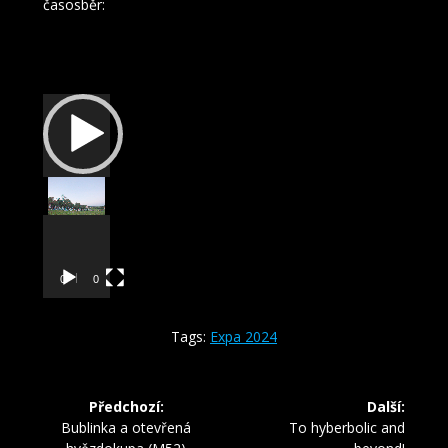
časosběr:
Video
přehrávač
00:00
00:54
Tags:
Expa 2024
Navigace
Předchozí:
Další:
pro
Předchozí
Další
Bublinka a otevřená
To hyberbolic and
příspěvek:
příspěvek: