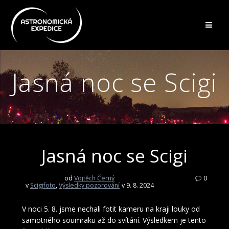
Přeskočit
na
obsah
Jasná noc se Scigi
Jasná noc se Scigi
od
Vojtěch Černý
0
v
Scigifoto
,
Výsledky pozorování
v 9. 8. 2024
V noci 5. 8. jsme nechali fotit kameru na kraji louky od
samotného soumraku až do svítání. Výsledkem je tento