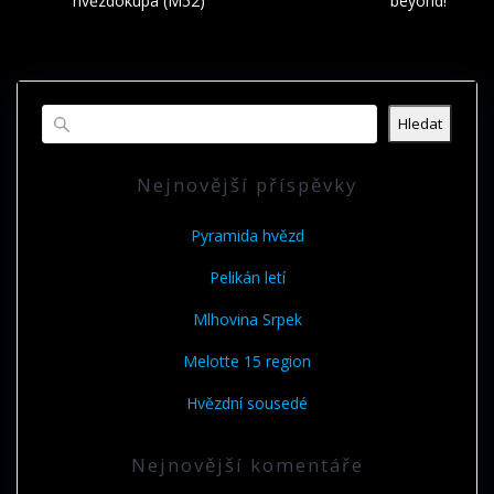
hvězdokupa (M52)
beyond!
příspěvek
Hledat
Nejnovější příspěvky
Pyramida hvězd
Pelikán letí
Mlhovina Srpek
Melotte 15 region
Hvězdní sousedé
Nejnovější komentáře