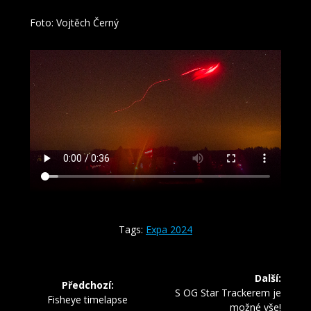
Foto: Vojtěch Černý
Tags:
Expa 2024
Navigace
Další:
Předchozí:
pro
Další
S OG Star Trackerem je
Předchozí
Fisheye timelapse
příspěvek:
možné vše!