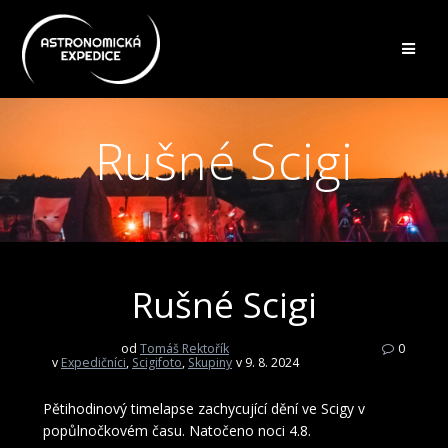
Přeskočit
na
obsah
Rušné Scigi
Rušné Scigi
od
Tomáš Rektořík
0
v
Expedičníci
,
Scigifoto
,
Skupiny
v 9. 8. 2024
Pětihodinový timelapse zachycující dění ve Scigy v
popůlnočkovém času. Natočeno noci 4.8.