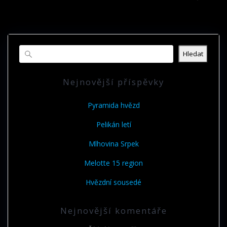
příspěvek:
příspěvek
Hledat
Nejnovější příspěvky
Pyramida hvězd
Pelikán letí
Mlhovina Srpek
Melotte 15 region
Hvězdní sousedé
Nejnovější komentáře