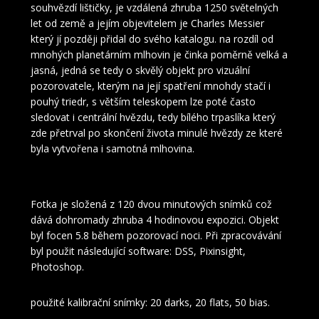
souhvězdí lištičky, je vzdálená zhruba 1250 světelných
let od země a jejím objevitelem je Charles Messier
který jí později přidal do svého katalogu. na rozdíl od
mnohých planetárním mlhovin je činka poměrně velká a
jasná, jedná se tedy o skvělý objekt pro vizuální
pozorovatele, kterým na její spatření mnohdy stačí i
pouhý triedr, s větším teleskopem lze poté často
sledovat i centrální hvězdu, tedy bílého trpaslíka který
zde přetrval po skončení života minulé hvězdy ze které
byla vytvořena i samotná mlhovina.
Fotka je složená z 120 dvou minutových snímků což
dává dohromady zhruba 4 hodinovou expozici. Objekt
byl focen 5.8 během pozorovací noci. Při zpracovávání
byl použit následující software: DSS, Pixinsight,
Photoshop.
použité kalibrační snímky: 20 darks, 20 flats, 50 bias.