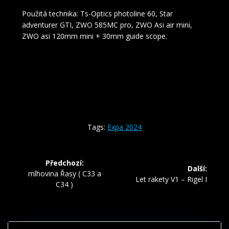
Použitá technika: Ts-Optics photoline 60, Star
adventurer GTI, ZWO 585MC pro, ZWO Asi air mini,
ZWO asi 120mm mini + 30mm guide scope.
Tags:
Expa 2024
Navigace
Předchozí:
Další:
pro
Předchozí
mlhovina Řasy ( C33 a
Další
Let rakety V1 – Rigel I
příspěvek:
C34 )
příspěvek:
příspěvek