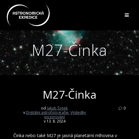
Přeskočit
na
obsah
M27-Činka
M27-Činka
od
Jakub Šotek
0
v
Digitální astrofotografie
,
Výsledky
pozorování
v 13. 8. 2024
Činka nebo také M27 je jasná planetární mlhovina v