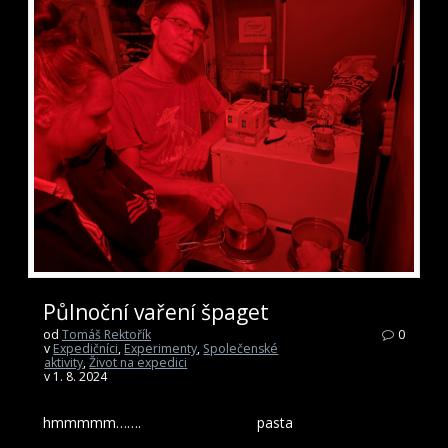
Půlnoční vaření špaget
od
Tomáš Rektořík
0
v
Expedičníci
,
Experimenty
,
Společenské
aktivity
,
Život na expedici
v 1. 8. 2024
hmmmmm……. pasta