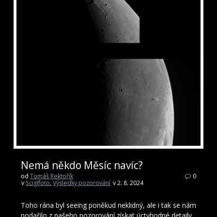
Nemá někdo Měsíc navíc?
od
Tomáš Rektořík
0
v
Scigifoto
,
Výsledky pozorování
v 2. 8. 2024
Toho rána byl seeing poněkud neklidný, ale i tak se nám
podařilo z našeho pozorování získat úctyhodné detaily.