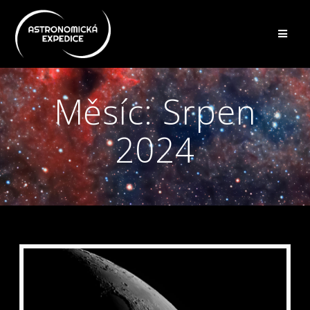
Přeskočit
na
obsah
Měsíc:
Srpen
2024