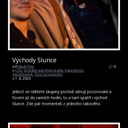
Východy Slunce
od
Jakub Pelc
0
v
CCD
,
Digitální astrofotografie
,
Expedičníci
,
Nezařazené
,
Život na expedici
v 1. 8. 2024
Jelikož se některé skupiny poctivě věnují pozorování a
focení až do ranních hodin, tu a tam spatří i východ
Slunce. Zde pár momentek z jednoho takového.