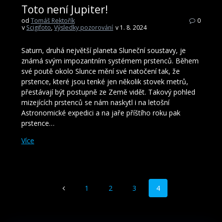
Toto není Jupiter!
od
Tomáš Rektořík
0
v
Scigifoto
,
Výsledky pozorování
v 1. 8. 2024
Saturn, druhá největší planeta Sluneční soustavy, je
známá svým impozantním systémem prstenců. Během
své poutě okolo Slunce mění své natočení tak, že
prstence, které jsou tenké jen několik stovek metrů,
přestávají být postupně ze Země vidět. Takový pohled
mizejících prstenců se nám naskytl i na letošní
Astronomické expedici a na jaře příštího roku pak
prstence…
Více
Příspěvek
Stránka
Stránka
Stránka
Stránka
1
2
3
4
navigace