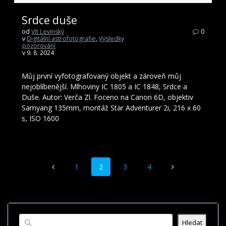
Srdce duše
od
Vít Levinský
0
v
Digitální astrofotografie
,
Výsledky
pozorování
v 9. 8. 2024
Můj první vyfotografovaný objekt a zároveň můj
nejoblíbenější. Mlhoviny IC 1805 a IC 1848, Srdce a
Duše. Autor: Verča Zl. Foceno na Canon 6D, objektiv
Samyang 135mm, montáž Star Adventurer 2i, 216 x 60
s, ISO 1600
Příspěvek
Stránka
Stránka
Stránka
Stránka
1
2
3
4
navigace
Hledat