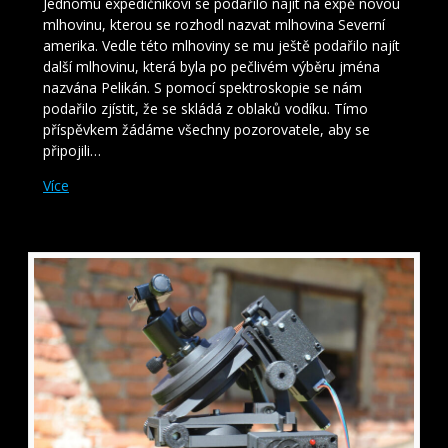
Jednomu expedičníkovi se podařilo najít na expě novou
mlhovinu, kterou se rozhodl nazvat mlhovina Severní
amerika. Vedle této mlhoviny se mu ještě podařilo najít
další mlhovinu, která byla po pečlivém výběru jména
nazvána Pelikán. S pomocí spektroskopie se nám
podařilo zjístit, že se skládá z oblaků vodíku. Tímo
příspěvkem žádáme všechny pozorovatele, aby se
připojili…
Více