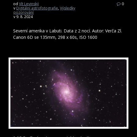
od
Vít Levinský
0
v
Digitální astrofotografie
,
Výsledky
pozorování
v 9. 8. 2024
Severní amerika v Labuti. Data z 2 nocí. Autor: Verča Zl.
Canon 6D se 135mm, 298 x 60s, ISO 1600