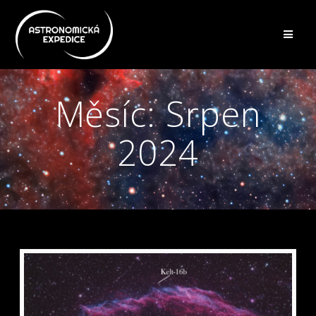
Přeskočit
na
obsah
Měsíc:
Srpen
2024