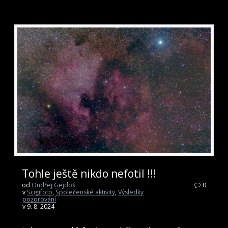
Tohle ještě nikdo nefotil !!!
od
Ondřej Gejdoš
0
v
Scigifoto
,
Společenské aktivity
,
Výsledky
pozorování
v 9. 8. 2024