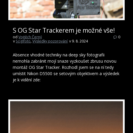
S OG Star Trackerem je možné vše!
od
Vojtěch Černý
0
v
Scigifoto
,
Výsledky pozorování
v 9. 8. 2024
Absence vhodné techniky na deep sky fotografii
nemohla zabránit mojí snaze vyzkoušet zbrusu novou
montáž OG Star Tracker. Rozhodl jsem se na ní tedy
umístit Nikon D5500 se setovým objektivem a výsledek
je k vidění zde: