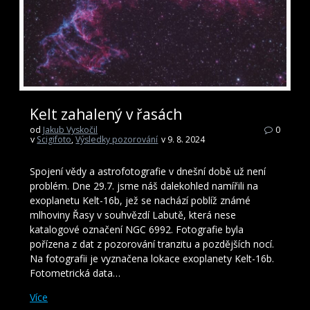
Kelt zahalený v řasách
od
Jakub Vyskočil
0
v
Scigifoto
,
Výsledky pozorování
v 9. 8. 2024
Spojení vědy a astrofotografie v dnešní době už není
problém. Dne 29.7. jsme náš dalekohled namířili na
exoplanetu Kelt-16b, jež se nachází poblíž známé
mlhoviny Řasy v souhvězdí Labutě, která nese
katalogové označení NGC 6992. Fotografie byla
pořízena z dat z pozorování tranzitu a pozdějších nocí.
Na fotografii je vyznačena lokace exoplanety Kelt-16b.
Fotometrická data…
Více