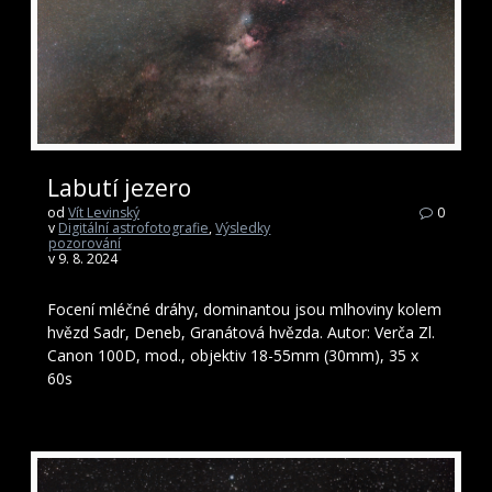
Labutí jezero
od
Vít Levinský
0
v
Digitální astrofotografie
,
Výsledky
pozorování
v 9. 8. 2024
Focení mléčné dráhy, dominantou jsou mlhoviny kolem
hvězd Sadr, Deneb, Granátová hvězda. Autor: Verča Zl.
Canon 100D, mod., objektiv 18-55mm (30mm), 35 x
60s