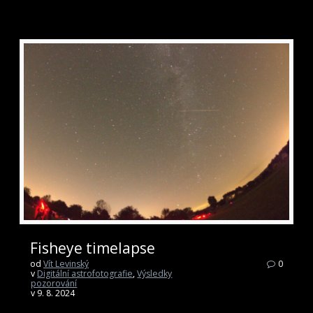
Fisheye timelapse
od
Vít Levinský
0
v
Digitální astrofotografie
,
Výsledky
pozorování
v 9. 8. 2024