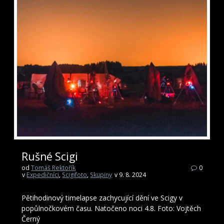
Rušné Scigi
od
Tomáš Rektořík
0
v
Expedičníci
,
Scigifoto
,
Skupiny
v 9. 8. 2024
Pětihodinový timelapse zachycující dění ve Scigy v
popůlnočkovém času. Natočeno noci 4.8. Foto: Vojtěch
Černý