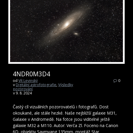
4NDR0M3D4
od
Vít Levinský
0
v
Digitální astrofotografie
,
Výsledky
pozorování
v 9. 8. 2024
Častý cíl vizuálních pozorovatelů i fotografů. Dost
okoukané, ale stále hezké. Naše nejbližší galaxie M31,
Galaxie v Andromedě. Na fotce jsou viditelné ještě
galaxie M32 a M110. Autor: Verča Zl. Foceno na Canon
6D, objektiv Saymyang 135mm, montáž Star