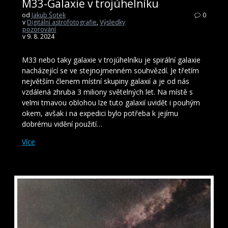
M33-Galaxie v trojúhelníku
od
Jakub Šotek
0
v
Digitální astrofotografie
,
Výsledky
pozorování
v 9. 8. 2024
M33 nebo taky galaxie v trojúhelníku je spirální galaxie
nacházející se ve stejnojmenném souhvězdí. Je třetím
největším členem místní skupiny galaxií a je od nás
vzdálená zhruba 3 miliony světelných let. Na místě s
velmi tmavou oblohou lze tuto galaxií uvidět i pouhým
okem, avšak i na expedici bylo potřeba k jejímu
dobrému vidění použití…
Více