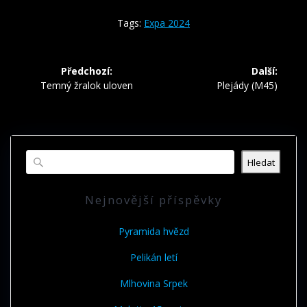
Tags:
Expa 2024
Navigace
Předchozí:
Další:
pro
Předchozí
Další
Temný žralok uloven
Plejády (M45)
příspěvek:
příspěvek:
příspěvek
Hledat
Nejnovější příspěvky
Pyramida hvězd
Pelikán letí
Mlhovina Srpek