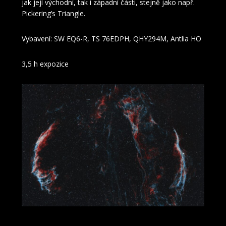
jak její východní, tak i západní části, stejně jako např.
Pickering’s Triangle.
Vybavení: SW EQ6-R, TS 76EDPH, QHY294M, Antlia HO
3,5 h expozice