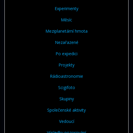
Experimenty
Měsíc
Meziplanetární hmota
Nezařazené
Po expedici
Projekty
Rádioastronomie
Scigifoto
Skupiny
Společenské aktivity
Vedoucí
Výsledky pozorování