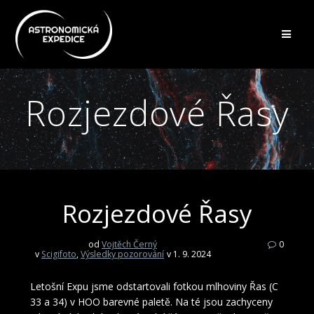
Přeskočit
na
obsah
Rozjezdové Řasy
Rozjezdové Řasy
od
Vojtěch Černý
0
v
Scigifoto
,
Výsledky pozorování
v 1. 9. 2024
Letošní Expu jsme odstartovali fotkou mlhoviny Řas (C
33 a 34) v HOO barevné paletě. Na té jsou zachyceny