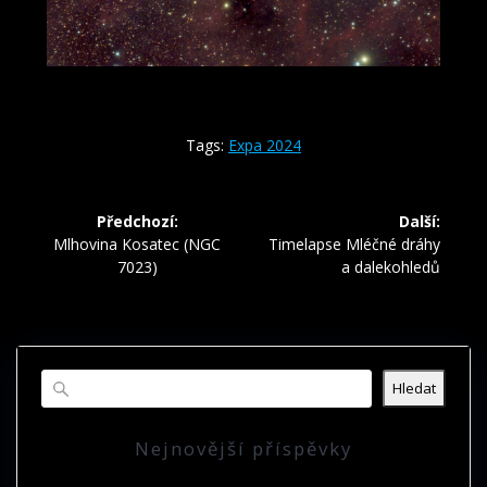
Tags:
Expa 2024
Navigace
Předchozí:
Další:
pro
Předchozí
Další
Mlhovina Kosatec (NGC
Timelapse Mléčné dráhy
příspěvek:
příspěvek:
7023)
a dalekohledů
příspěvek
Hledat
Nejnovější příspěvky