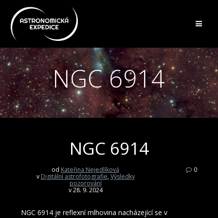
Přeskočit
na
obsah
NGC 6914
NGC 6914
od
Kateřina Nejedlíková
0
v
Digitální astrofotografie
,
Výsledky
pozorování
v 28. 9. 2024
NGC 6914 je reflexní mlhovina nacházející se v