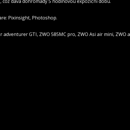
ků, což dává dohromady 5 hodinovou expoziční dobu.
are: Pixinsight, Photoshop.
tar adventurer GTI, ZWO 585MC pro, ZWO Asi air mini, ZWO a