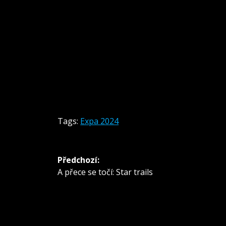
Tags:
Expa 2024
Navigace
Předchozí:
pro
Předchozí
A přece se točí: Star trails
příspěvek:
příspěvek