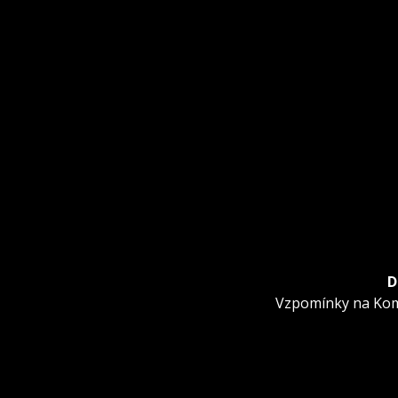
D
Další
Vzpomínky na Ko
příspěvek: