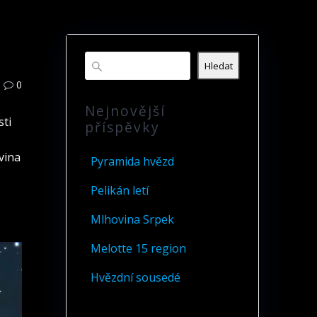
Hledat
0
Nejnovější
sti
příspěvky
vina
Pyramida hvězd
Pelikán letí
Mlhovina Srpek
Melotte 15 region
Hvězdní sousedé