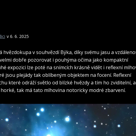
ici
v 6. 6. 2025
ná hvězdokupa v souhvězdí Býka, díky svému jasu a vzdáleno
u velmi dobře pozorovat i pouhýma očima jako kompaktní
hé expozici lze poté na snímcích krásně vidět i reflexní mlho
é jsou plejády tak oblíbeným objektem na focení. Reflexní
u které odráží světlo od blízké hvězdy a tím ho zviditelní, a
a horké, tak má tato mlhovina notoricky modré zbarvení.