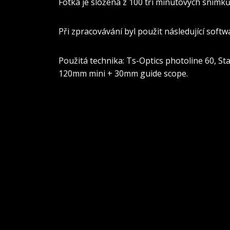
Fotka je složena z 100 tří minutových sním
Při zpracovávání byl použit následující softw
Použitá technika: Ts-Optics photoline 60, S
120mm mini + 30mm guide scope.