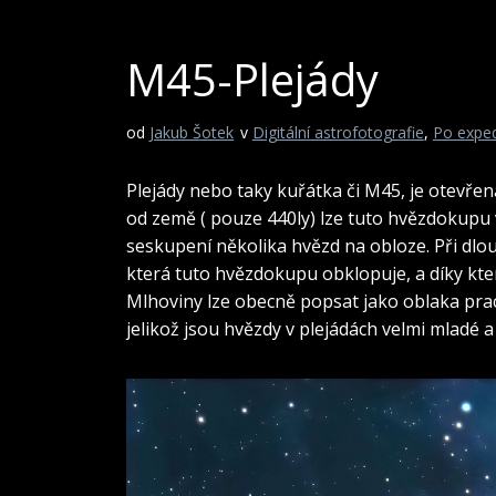
M45-Plejády
od
Jakub Šotek
v
Digitální astrofotografie
,
Po exped
Plejády nebo taky kuřátka či M45, je otevře
od země ( pouze 440ly) lze tuto hvězdokup
seskupení několika hvězd na obloze. Při dlou
která tuto hvězdokupu obklopuje, a díky kter
Mlhoviny lze obecně popsat jako oblaka prach
jelikož jsou hvězdy v plejádách velmi mladé 