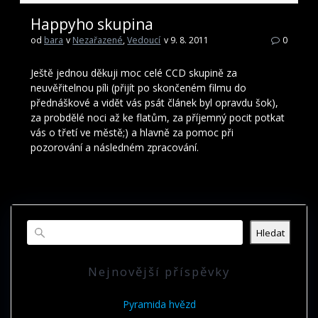
Happyho skupina
od
bara
v
Nezařazené
,
Vedoucí
v 9. 8. 2011
0
Ještě jednou děkuji moc celé CCD skupině za
neuvěřitelnou píli (přijít po skončeném filmu do
přednáškové a vidět vás psát článek byl opravdu šok),
za probdělé noci až ke flatům, za příjemný pocit potkat
vás o třetí ve městě;) a hlavně za pomoc při
pozorování a následném zpracování.
Hledat
Nejnovější příspěvky
Pyramida hvězd