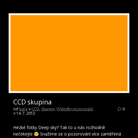
CCD skupina
od
bara
v
CCD
,
Skupiny
,
Výsledky pozorování
0
v 14. 7. 2012
Hezké fotky Deep sky? Tak to u nás rozhodně
nečekejte
Snažíme se o pozorování více zaměřená