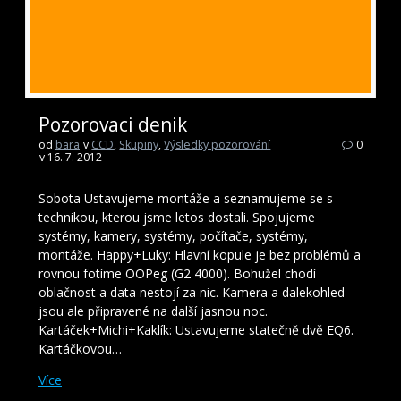
Pozorovaci denik
od
bara
v
CCD
,
Skupiny
,
Výsledky pozorování
0
v 16. 7. 2012
Sobota Ustavujeme montáže a seznamujeme se s
technikou, kterou jsme letos dostali. Spojujeme
systémy, kamery, systémy, počítače, systémy,
montáže. Happy+Luky: Hlavní kopule je bez problémů a
rovnou fotíme OOPeg (G2 4000). Bohužel chodí
oblačnost a data nestojí za nic. Kamera a dalekohled
jsou ale připravené na další jasnou noc.
Kartáček+Michi+Kaklík: Ustavujeme statečně dvě EQ6.
Kartáčkovou…
Více