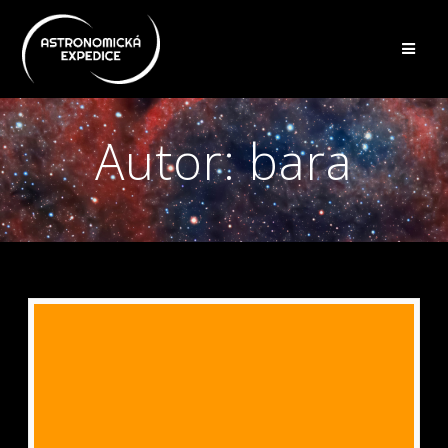
Přeskočit
na
obsah
Autor:
bara