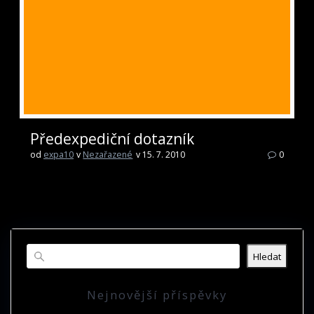
Předexpediční dotazník
od
expa10
v
Nezařazené
v 15. 7. 2010
0
Hledat
Nejnovější příspěvky