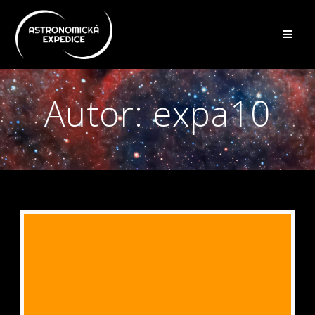
Přeskočit
na
obsah
Autor:
expa10