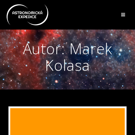
Přeskočit
na
obsah
Autor:
Marek
Kolasa