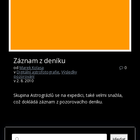
Záznam z deníku
od
Marek Kolasa
0
v
Digitální astrofotografie
,
Výsledky
pozorování
v 2. 8. 2010
Skupina Astrográzlů se na expedici, také velmi snažila,
což dokládá záznam z pozorovacího deníku.
Hledat