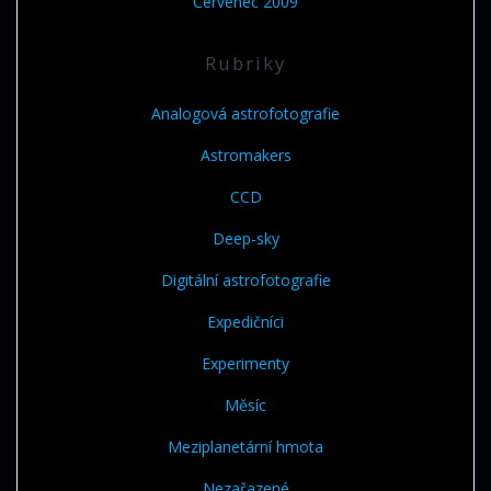
Červenec 2009
Rubriky
Analogová astrofotografie
Astromakers
CCD
Deep-sky
Digitální astrofotografie
Expedičníci
Experimenty
Měsíc
Meziplanetární hmota
Nezařazené