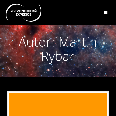
Přeskočit
na
obsah
Autor:
Martin
Rybar