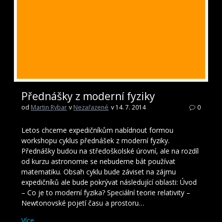
Přednášky z moderní fyziky
od
Martin Rybar
v
Nezařazené
v 14. 7. 2014
0
Letos chceme expedičníkům nabídnout formou
workshopu cyklus přednášek z moderní fyziky.
Přednášky budou na středoškolské úrovní, ale na rozdíl
od kurzu astronomie se nebudeme bát používat
matematiku. Obsah cyklu bude záviset na zájmu
expedičníků ale bude pokrývat následující oblasti: Úvod
– Co je to moderní fyzika? Speciální teorie relativity –
Newtonovské pojetí času a prostoru…
Více