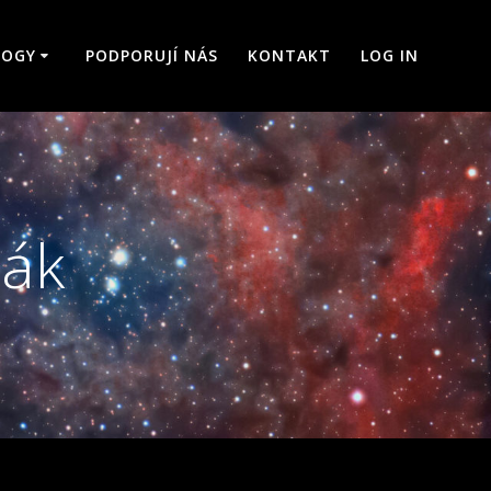
LOGY
PODPORUJÍ NÁS
KONTAKT
LOG IN
řák