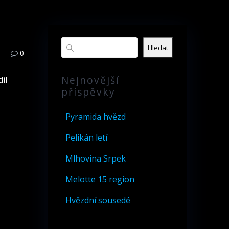
Hledat
0
Nejnovější
il
příspěvky
Pyramida hvězd
Pelikán letí
Mlhovina Srpek
Melotte 15 region
Hvězdní sousedé