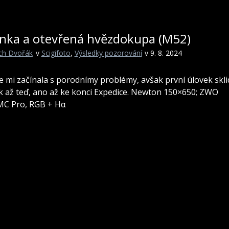
inka a otevřená hvězdokupa (M52)
ch Dvořák
v
Scigifoto
,
Výsledky pozorování
v 9. 8. 2024
e mi začínala s porodnímy problémy, avšak první úlovek sklid
k až teď, ano až ke konci Expedice. Newton 150×650; ZWO
MC Pro, RGB + Hα