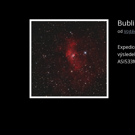
Bubl
od
Vojtě
Expedic
výslede
ASI533