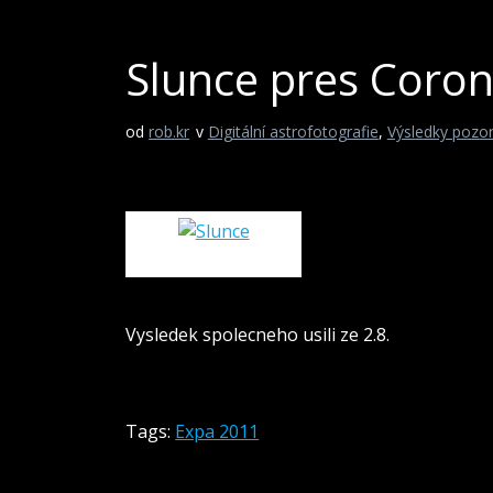
Slunce pres Coro
od
rob.kr
v
Digitální astrofotografie
,
Výsledky pozo
Slunce
Vysledek spolecneho usili ze 2.8.
Tags:
Expa 2011