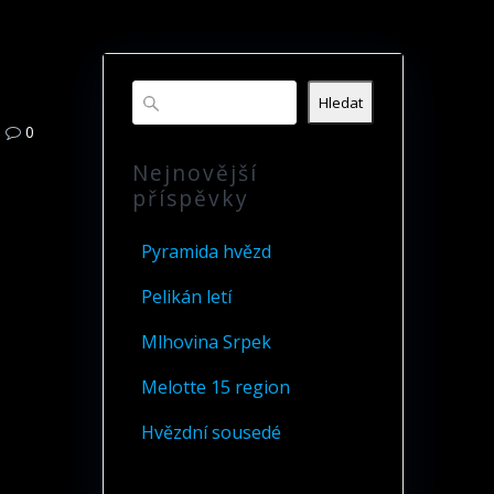
Hledat
0
Nejnovější
příspěvky
Pyramida hvězd
Pelikán letí
Mlhovina Srpek
Melotte 15 region
Hvězdní sousedé