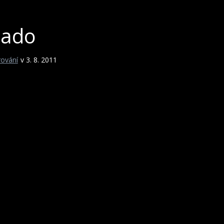
nado
rování
v 3. 8. 2011