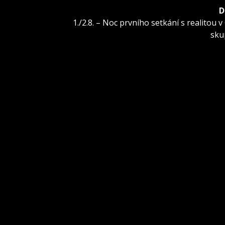
D
Další
1./2.8. – Noc prvního setkání s realitou 
příspěvek:
sku