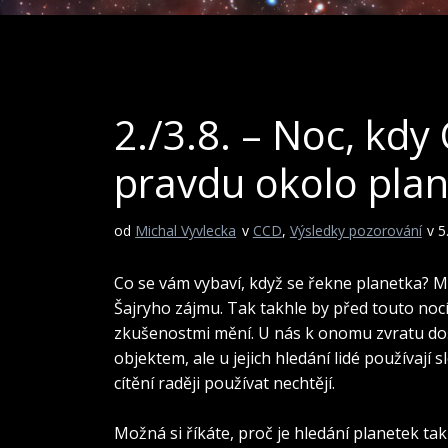
2./3.8. – Noc, kdy
pravdu okolo pla
od
Michal Vyvlecka
v
CCD
,
Výsledky pozorování
v 5
Co se vám vybaví, když se řekne planetka? M
Šajryho zájmu. Tak takhle by před touto nocí 
zkušenostmi mění. U nás k onomu zvratu došl
objektem, ale u jejich hledání lidé používají s
cítění raději používat nechtějí.
Možná si říkáte, proč je hledání planetek tak 