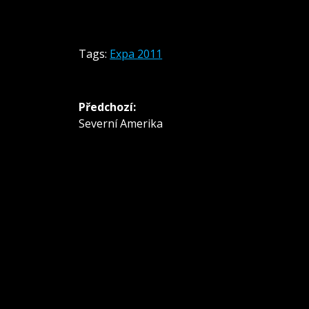
Tags:
Expa 2011
Navigace
Předchozí:
pro
Předchozí
Severní Amerika
příspěvek:
příspěvek