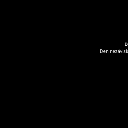
D
Další
Den nezávisl
příspěvek: