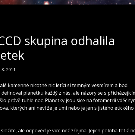
 CCD skupina odhalila
netek
. 8. 2011
alé kamenné nicotné nic letící si temným vesmírem a bod
definoval planetku každý z nás, ale názory se s přicházející
o právě tuhle noc. Planetky jsou sice na fotometrii vděčný
lova, kterých ani neví že je umí nebo je jen s jistého etického
složité, ale odpověď je více než zřejmá. Jejich poloha totiž n