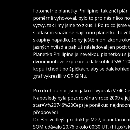
Vyvlečka, Filip Murár)
Fotometrie planetky Phillipine, tak zněl plán
poměrně vyhovoval, bylo to pro nás něco n
výzvy, tak i my jsme to zkusili. Po to co jsme
s atlasem snažíc se najít onu planetku, to vě
skupiny napadlo, že by ještě mohl zkontrolo
jasných hvězd a pak už následoval jen pocit t
Planetka Phillipine je nevelkou planetkou s j
dvouminutové expozice a dalekohled SW 120/60
kopuli chodit po špičkách, aby se dalekohled
graf vykreslili v ORIGINu.
SW 150/750 (newton), Sbig ST-7; střecha 
Pro druhou noc jsem jako cíl vybrala V746 C
Naposledy byla pozorována v roce 2009 a jej
star=V%20746%20Cep) je poněkud nejdnozna
předpovědi.
Dnešní vedlejší produkt je M27, planetární ml
SQM udávalo 20.76 okolo 00:30 UT. (http://sk