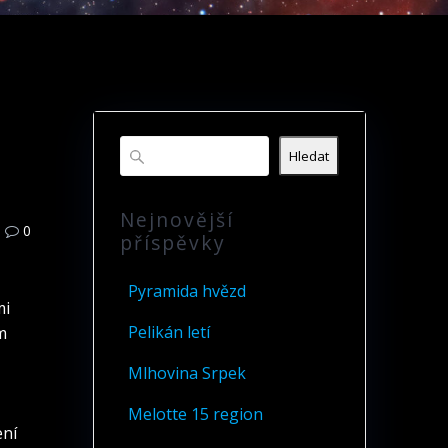
Hledat
Nejnovější
0
příspěvky
Pyramida hvězd
mi
Pelikán letí
m
Mlhovina Srpek
Melotte 15 region
ení