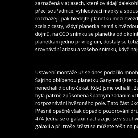
zaznačená v atlasech, které ovládají daleko
přeci souřadnice, vyhledávací mapky a spous
rozcházejí, pak hledejte planetku mezi hvězda
zcela z cesty, vždyť planetka nemá s hvězdou
dojmů, na CCD snímku se planetka od okolních
planetkám jedno privilegium, dostaly se toti
srovnávání atlasu a vašeho snímku, když najd
Dalekohled „DROBEK“ SW 200/1000 (newton
Lukáš Timko, Michal Karták)
Ustavení montáže už se dnes podařilo mnohem
Šajriho oblíbenou planetku Ganymed (ktero
nenechali dlouho čekat. Když jsme odhalili, 
byla patrně způsobena špatným zadáním vzt
rozpoznávání hvězdného pole. Tato část úk
Přesně opačně však dopadlo pozorování dru
474. Jedná se o galaxii nacházející se v souhv
galaxii a při troše štěstí se můžete těšit n
SW 120/600 (refraktor), Sbig ST-7; hlavn