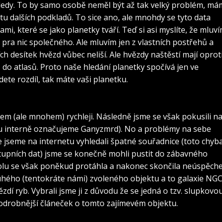
hledy. To by samo osobě neměl být až tak velký problém, m
tu dalších podkladů. To sice ano, ale mnohdy se tyto data
mi, které se jako planetky tváří. Teď si asi myslíte, že mluv
 pra nic společného. Ale mluvím jen z vlastních postřehů a
 desítek hvězd vůbec neliší. Ale hvězdy naštěstí mají oprot
ž do atlasů. Proto naše hledání planetky spočívá jen ve
ete rozdíl, tak máte vaši planetku.
), Sbig ST-7; střecha Úpické hvězdárny (Šárka Dvořáko
 (ale mnohem) rychleji. Následně jsme se však pokusili naj
u interně označujeme Ganyzmrd). No a problémy na sebe
že jseme na internetu vyhledali špatné souřadnice (toto chyb
upních dat) jsme se konečně mohli pustit do zábavného
olu se však poněkud protáhla a nakonec skončila neúspěch
hého (tentokráte námi) zvoleného objektu a to galaxie NG
ězdí ryb. Vybrali jsme ji z důvodu že se jedná o tzv. slupkovo
a podrobnější článeček o tomto zajímevém objektu.
í kopule Úpické hvězdárny (Barbora Mikulecká, Michal