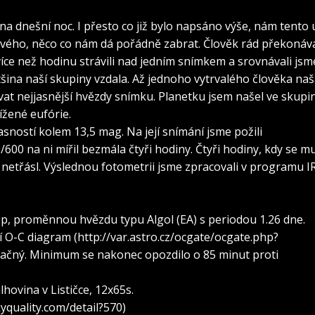
 na dnešní noc. I přesto co již bylo napsáno výše, nám tento 
ového, něco co nám dá pořádně zabrat. Člověk rád překonáv
 více než hodinu strávili nad jedním snímkem a srovnávali jsme
tšina naší skupiny vzdala. Až jednoho vytrvalého člověka naš
vat nejjasnější hvězdy snímku. Planetku jsem našel ve skupi
ížené eufórie.
asností kolem 13,5 mag. Na její snímání jsme požili
0 na ni mířil bezmála čtyři hodiny. Čtyři hodiny, kdy se mu
 netřásl. Výslednou fotometrii jsme zpracovali v programu I
Úpické hvězdárny (Míla Moudrá)
ep, proměnnou hvězdu typu Algol (EA) s periodou 1.26 dne.
í O-C diagram (http://var.astro.cz/ocgate/ocgate.php?
čný. Minimum se nakonec opozdilo o 85 minut proti
hovina v Lističce, 12x65s.
yquality.com/detail?570)