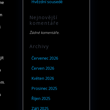
Hvězdní sousedé
áme
ím
Nejnovější
komentáře
i
Žádné komentáře.
vá,
Archivy
ít
Červenec 2026
Červen 2026
a
Květen 2026
em.
C
Prosinec 2025
u
Říjen 2025
Září 2025