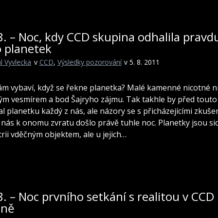
8. – Noc, kdy CCD skupina odhalila pravd
o planetek
l Vyvlecka
v
CCD
,
Výsledky pozorování
v 5. 8. 2011
ám vybaví, když se řekne planetka? Malé kamenné nicotné nic
ým vesmírem a bod Šajryho zájmu. Tak takhle by před touto
al planetku každý z nás, ale názory se s přicházejícími zkuš
 nás k onomu zvratu došlo právě tuhle noc. Planetky jsou si
rii vděčným objektem, ale u jejich…
8. – Noc prvního setkání s realitou v CCD
ině