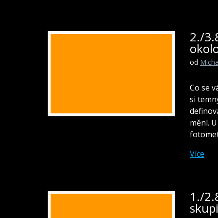
2./3.
okol
od
Micha
Co se v
si temn
definov
mění. U
fotomet
Více
1./2.
skup