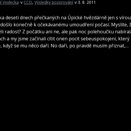
l Vyvlecka
v
CCD
,
Výsledky pozorování
v 3. 8. 2011
ka deseti dnech přečkaných na Úpické hvězdárně jen s vírou,
, došlo konečně k očekávanému umoudření počasí. Myslíte, 
li radost? Z počátku ani ne, ale pak noc polehoučku nabíral
ch a my jsme začínali cítit onen pocit sebeuspokojení, který
e, když se mu něco daří. No daří, po pravdě musím přiznat,…