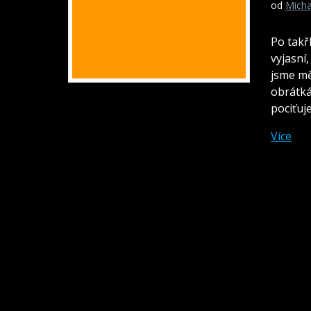
od
Micha
Po takř
vyjasní
jsme mě
obrátká
pociťuj
Více