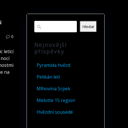
u
Hledat
0
Nejnovější
příspěvky
 letící
 nocí
enostmi
Pyramida hvězd
ce na
Pelikán letí
Mlhovina Srpek
Melotte 15 region
Hvězdní sousedé