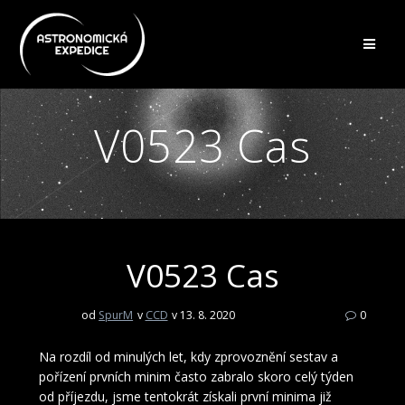
Přeskočit
na
obsah
V0523 Cas
V0523 Cas
od
SpurM
v
CCD
v 13. 8. 2020
0
Na rozdíl od minulých let, kdy zprovoznění sestav a
pořízení prvních minim často zabralo skoro celý týden
od příjezdu, jsme tentokrát získali první minima již