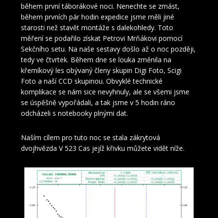
během první táborákové noci. Nenechte se zmást,
během prvních pár hodin expedice jsme měli jiné
starosti než stavět montáže s dalekohledy. Toto
měření se podařilo získat Petrovi Mrňákovi pomocí
Sekčního setu. Na naše sestavy došlo až o noc později,
tedy ve čtvrtek. Během dne se louka změnila na
křemíkový les obývaný členy skupin Digi Foto, Scigi
Foto a naší CCD skupinou. Obvyklé technické
komplikace se nám sice nevyhnuly, ale se všemi jsme
se úspěšně vypořádali, a tak jsme v 5 hodin ráno
odcházeli s notebooky plnými dat.
Naším cílem pro tuto noc se stala zákrytová
dvojhvězda V 523 Cas jejíž křivku můžete vidět níže.