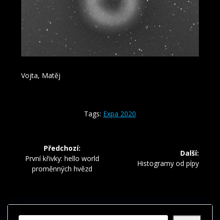
Vojta, Matěj
Tags:
Expa 2020
Navigace
Předchozí:
Další:
pro
Předchozí
První křivky: hello world
Další
Histogramy od pípy
příspěvek:
proměnných hvězd
příspěvek:
příspěvek