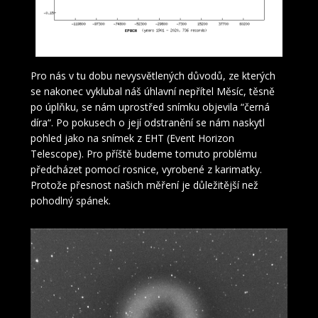
Pozorované změny v O-C diagramu
Pro nás v tu dobu nevysvětlených důvodů, ze kterých
se nakonec vyklubal náš úhlavní nepřítel Měsíc, těsně
po úplňku, se nám uprostřed snímku objevila “černá
díra“. Po pokusech o její odstranění se nám naskytl
pohled jako na snímek z EHT (Event Horizon
Telescope). Pro příště budeme tomuto problému
předcházet pomocí rosnice, vyrobené z karimatky.
Protože přesnost našich měření je důležitější než
pohodlný spánek.