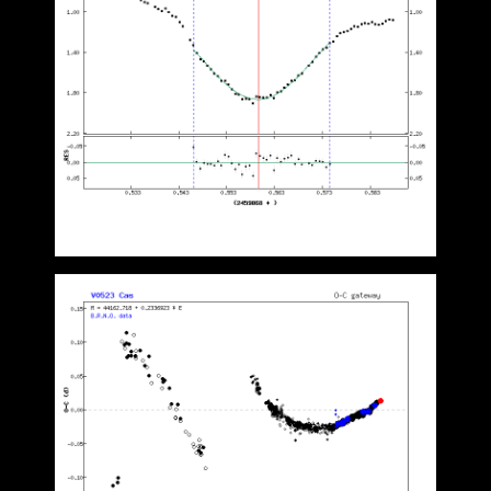
Světelná křivka V0523 Cas – podivnosti v jejím tvaru jsou způsobeny
nerovnoměrným osvětlením čipu