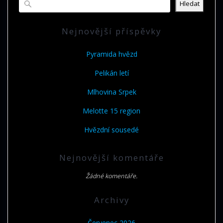
Hledat
Nejnovější příspěvky
Pyramida hvězd
Pelikán letí
Mlhovina Srpek
Melotte 15 region
Hvězdní sousedé
Nejnovější komentáře
Žádné komentáře.
Archivy
Červenec 2026