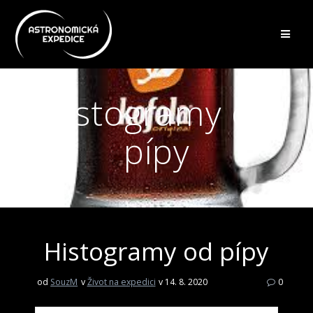
Přeskočit
na
obsah
Histogramy od
pípy
Histogramy od pípy
od
SouzM
v
Život na expedici
v 14. 8. 2020
0