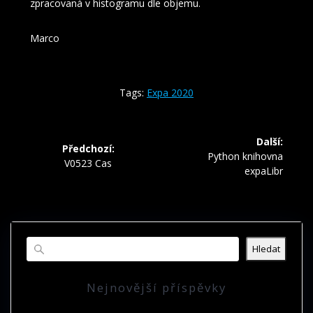
zpracovaná v histogramu dle objemu.
Marco
Tags:
Expa 2020
Navigace
Další:
Předchozí:
pro
Další
Python knihovna
Předchozí
V0523 Cas
příspěvek:
expaLibr
příspěvek:
příspěvek
Hledat
Nejnovější příspěvky